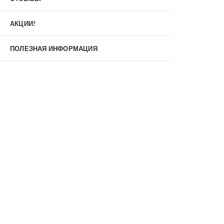
Материал
МДФ/МДФ
Металл/МДФ
АКЦИИ!
Металл/Металл
Производитель
ПОЛЕЗНАЯ ИНФОРМАЦИЯ
MXDoors
Shelter
Альдорс
Браво
Феррони
Тип
Входные двери под заказ
Двустворчатые
Нестандартные
Противопожарные
С зеркалом
С окном
С терморазрывом
С шумоизоляцией/звукоизоляцией
Со стеклопакетом
Уличные
Утепленные(морозостойкие)
Цена
Недорогие