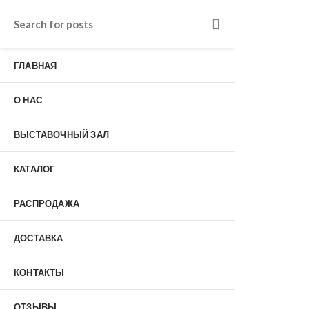
Входные двери в Подольске
г. Подольск, Пионерская улица, 15к2
ГЛАВНАЯ
о нас
Наши работы
Отзывы
О НАС
Гарантия
Выставочный зал
Оплата
ВЫСТАВОЧНЫЙ ЗАЛ
доставка
контакты
КАТАЛОГ
распродажа
+7 (926) 237-25-43
заказать звонок
РАСПРОДАЖА
ДОСТАВКА
0
КОНТАКТЫ
Входные двери
ОТЗЫВЫ