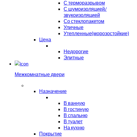
С терморазрывом
С шумоизоляцией/
звукоизоляцией
Со стеклопакетом
Уличные
Утепленные(морозостойкие)
Цена
Недорогие
Элитные
Межкомнатные двери
Назначение
В ванную
В гостиную
В спальню
В туалет
На кухню
Покрытие