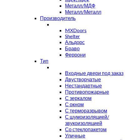
Металл/МДФ
Металл/Металл
Производитель
MXDoors
Shelter
Альдорс
Браво
Феррони
Тип
Входные двери под заказ
Двустворчатые
Нестандартные
Противопожарные
С зеркалом
С окном
С терморазрывом
С шумоизоляцией/
звукоизоляцией
Со стеклопакетом
Уличные