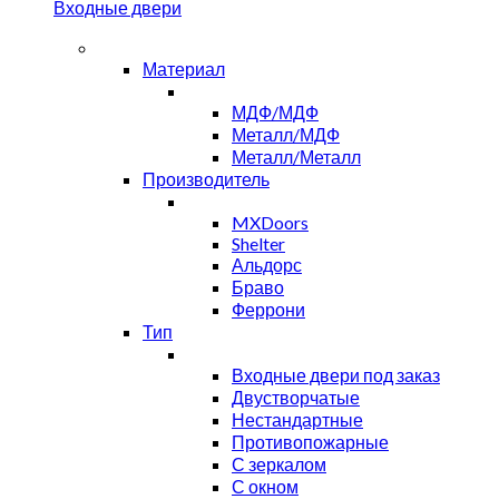
Входные двери
Материал
МДФ/МДФ
Металл/МДФ
Металл/Металл
Производитель
MXDoors
Shelter
Альдорс
Браво
Феррони
Тип
Входные двери под заказ
Двустворчатые
Нестандартные
Противопожарные
С зеркалом
С окном