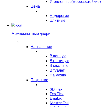
Утепленные(морозостойкие)
Цена
Недорогие
Элитные
Межкомнатные двери
Назначение
В ванную
В гостиную
В спальню
В туалет
На кухню
Покрытие
3D Flex
Eco Flex
Emalux
Master Foil