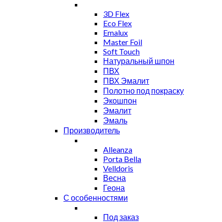
3D Flex
Eco Flex
Emalux
Master Foil
Soft Touch
Натуральный шпон
ПВХ
ПВХ Эмалит
Полотно под покраску
Экошпон
Эмалит
Эмаль
Производитель
Alleanza
Porta Bella
Velldoris
Весна
Геона
С особенностями
Под заказ