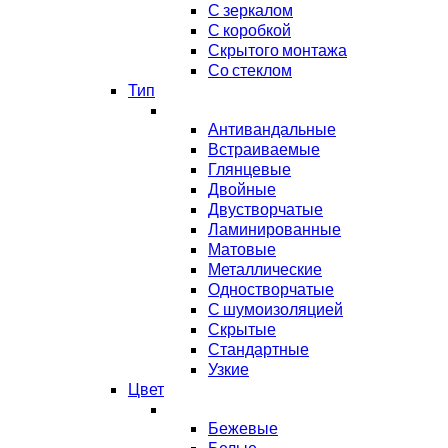
С зеркалом
С коробкой
Скрытого монтажа
Со стеклом
Тип
Антивандальные
Встраиваемые
Глянцевые
Двойные
Двустворчатые
Ламинированные
Матовые
Металлические
Одностворчатые
С шумоизоляцией
Скрытые
Стандартные
Узкие
Цвет
Бежевые
Белые