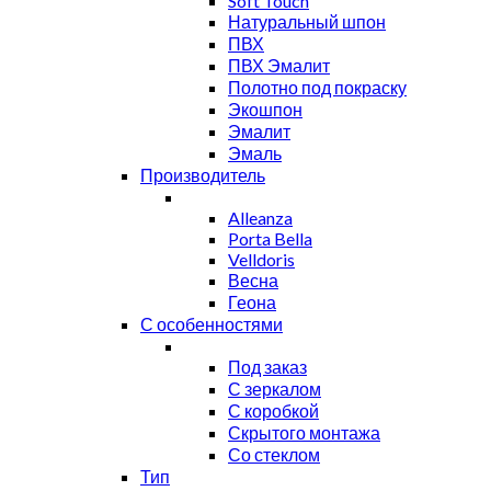
Soft Touch
Натуральный шпон
ПВХ
ПВХ Эмалит
Полотно под покраску
Экошпон
Эмалит
Эмаль
Производитель
Alleanza
Porta Bella
Velldoris
Весна
Геона
С особенностями
Под заказ
С зеркалом
С коробкой
Скрытого монтажа
Со стеклом
Тип