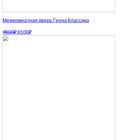
Межкомнатная дверь Геона Классика
Первоначальная
Текущая
9800
₽
8100
₽
цена
цена:
составляла
8100₽.
9800₽.