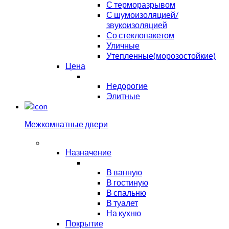
С терморазрывом
С шумоизоляцией/
звукоизоляцией
Со стеклопакетом
Уличные
Утепленные(морозостойкие)
Цена
Недорогие
Элитные
Межкомнатные двери
Назначение
В ванную
В гостиную
В спальню
В туалет
На кухню
Покрытие