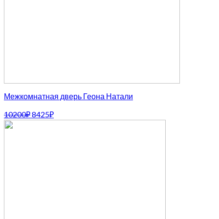
Межкомнатная дверь Геона Натали
Первоначальная
Текущая
10200
₽
8425
₽
цена
цена:
составляла
8425₽.
10200₽.