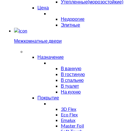
Утепленные(морозостойкие)
Цена
Недорогие
Элитные
Межкомнатные двери
Назначение
В ванную
В гостиную
В спальню
В туалет
На кухню
Покрытие
3D Flex
Eco Flex
Emalux
Master Foil