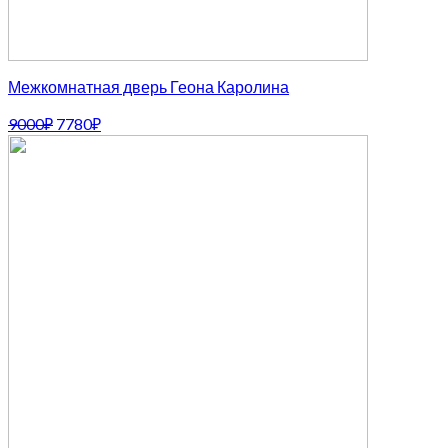
Межкомнатная дверь Геона Каролина
Первоначальная
Текущая
9000
₽
7780
₽
цена
цена:
составляла
7780₽.
9000₽.