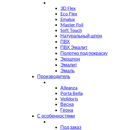
3D Flex
Eco Flex
Emalux
Master Foil
Soft Touch
Натуральный шпон
ПВХ
ПВХ Эмалит
Полотно под покраску
Экошпон
Эмалит
Эмаль
Производитель
Alleanza
Porta Bella
Velldoris
Весна
Геона
С особенностями
Под заказ