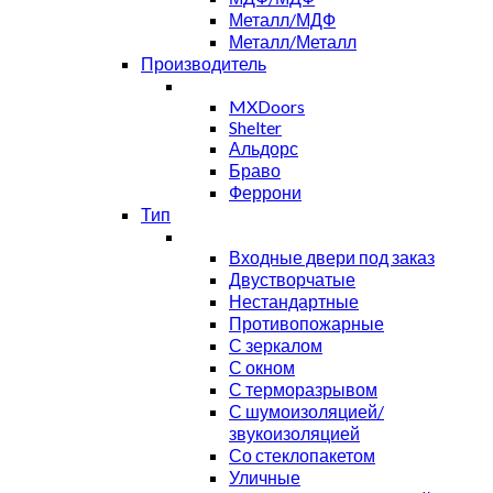
Металл/МДФ
Металл/Металл
Производитель
MXDoors
Shelter
Альдорс
Браво
Феррони
Тип
Входные двери под заказ
Двустворчатые
Нестандартные
Противопожарные
С зеркалом
С окном
С терморазрывом
С шумоизоляцией/
звукоизоляцией
Со стеклопакетом
Уличные