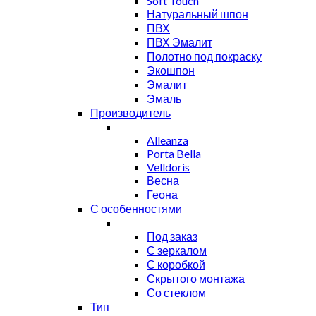
Soft Touch
Натуральный шпон
ПВХ
ПВХ Эмалит
Полотно под покраску
Экошпон
Эмалит
Эмаль
Производитель
Alleanza
Porta Bella
Velldoris
Весна
Геона
С особенностями
Под заказ
С зеркалом
С коробкой
Скрытого монтажа
Со стеклом
Тип