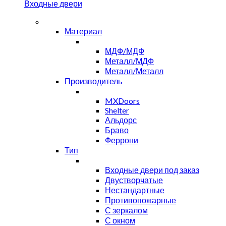
Входные двери
Материал
МДФ/МДФ
Металл/МДФ
Металл/Металл
Производитель
MXDoors
Shelter
Альдорс
Браво
Феррони
Тип
Входные двери под заказ
Двустворчатые
Нестандартные
Противопожарные
С зеркалом
С окном