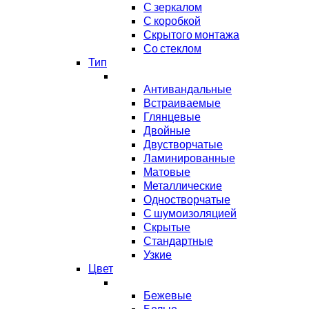
С зеркалом
С коробкой
Скрытого монтажа
Со стеклом
Тип
Антивандальные
Встраиваемые
Глянцевые
Двойные
Двустворчатые
Ламинированные
Матовые
Металлические
Одностворчатые
С шумоизоляцией
Скрытые
Стандартные
Узкие
Цвет
Бежевые
Белые