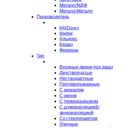
Металл/МДФ
Металл/Металл
Производитель
MXDoors
Shelter
Альдорс
Браво
Феррони
Тип
Входные двери под заказ
Двустворчатые
Нестандартные
Противопожарные
С зеркалом
С окном
С терморазрывом
С шумоизоляцией/
звукоизоляцией
Со стеклопакетом
Уличные