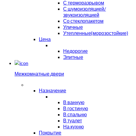
С терморазрывом
С шумоизоляцией/
звукоизоляцией
Со стеклопакетом
Уличные
Утепленные(морозостойкие)
Цена
Недорогие
Элитные
Межкомнатные двери
Назначение
В ванную
В гостиную
В спальню
В туалет
На кухню
Покрытие