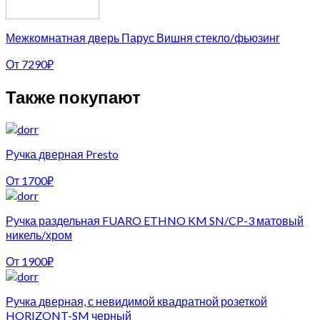
Межкомнатная дверь Парус Вишня стекло/фьюзинг
От
7290
₽
Также покупают
Ручка дверная Presto
От
1700
₽
Ручка раздельная FUARO ETHNO KM SN/CP-3 матовый
никель/хром
От
1900
₽
Ручка дверная, с невидимой квадратной розеткой
HORIZONT-SM черный