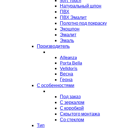
Soft Touch
Натуральный шпон
ПВХ
ПВХ Эмалит
Полотно под покраску
Экошпон
Эмалит
Эмаль
Производитель
Alleanza
Porta Bella
Velldoris
Весна
Геона
С особенностями
Под заказ
С зеркалом
С коробкой
Скрытого монтажа
Со стеклом
Тип