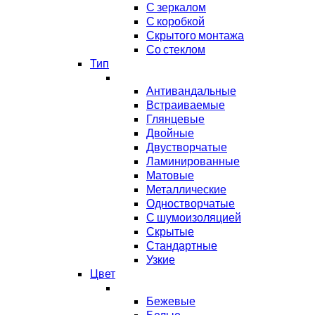
С зеркалом
С коробкой
Скрытого монтажа
Со стеклом
Тип
Антивандальные
Встраиваемые
Глянцевые
Двойные
Двустворчатые
Ламинированные
Матовые
Металлические
Одностворчатые
С шумоизоляцией
Скрытые
Стандартные
Узкие
Цвет
Бежевые
Белые