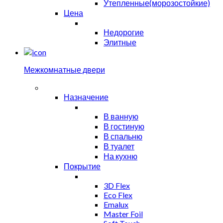
Утепленные(морозостойкие)
Цена
Недорогие
Элитные
Межкомнатные двери
Назначение
В ванную
В гостиную
В спальню
В туалет
На кухню
Покрытие
3D Flex
Eco Flex
Emalux
Master Foil