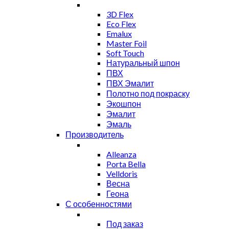
3D Flex
Eco Flex
Emalux
Master Foil
Soft Touch
Натуральный шпон
ПВХ
ПВХ Эмалит
Полотно под покраску
Экошпон
Эмалит
Эмаль
Производитель
Alleanza
Porta Bella
Velldoris
Весна
Геона
С особенностями
Под заказ