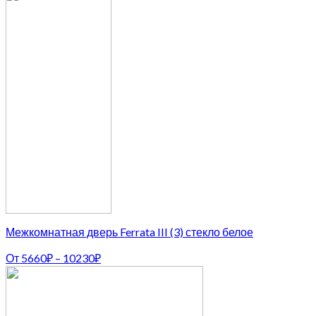
Межкомнатная дверь Ferrata III (3) стекло белое
От
5660
₽
–
10230
₽