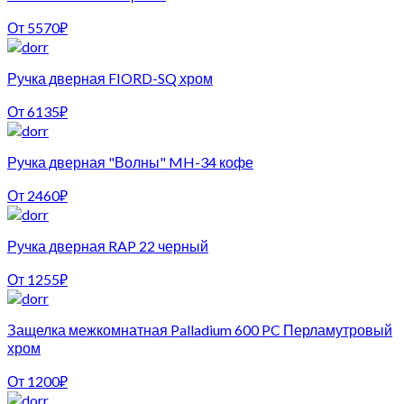
От
5570
₽
Ручка дверная FIORD-SQ хром
От
6135
₽
Ручка дверная "Волны" MH-34 кофе
От
2460
₽
Ручка дверная RAP 22 черный
От
1255
₽
Защелка межкомнатная Palladium 600 PC Перламутровый
хром
От
1200
₽