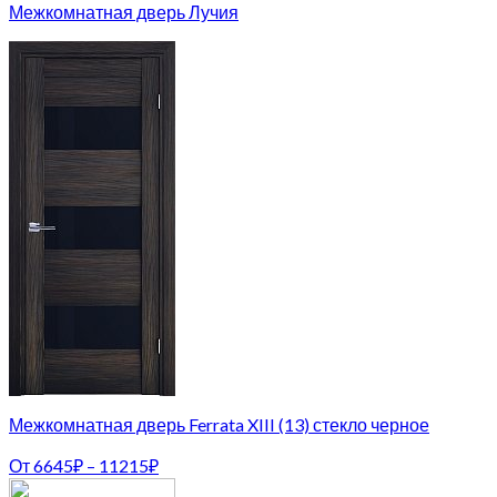
Межкомнатная дверь Лучия
Межкомнатная дверь Ferrata XIII (13) стекло черное
От
6645
₽
–
11215
₽