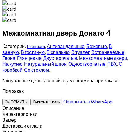
Межкомнатная дверь Донато 4
Категорий:
Premium
,
Антивандальные
,
Бежевые
,
В
ванную
,
В гостиную
,
В спальню
,
В туалет
,
Встраиваемые
,
Геона
,
Глянцевые
,
Двустворчатые
,
Межкомнатные двери
,
На кухню
,
Натуральный шпон
,
Одностворчатые
,
ПВХ
,
С
коробкой
,
Со стеклом
.
*актуальные цены уточняйте у менеджера при заказе
Под заказ
Оформить в WhatsApp
ОФОРМИТЬ
Купить в 1 клик
Описание
Характеристики
Замер
Доставка и оплата
Установка