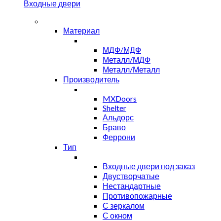
Входные двери
Материал
МДФ/МДФ
Металл/МДФ
Металл/Металл
Производитель
MXDoors
Shelter
Альдорс
Браво
Феррони
Тип
Входные двери под заказ
Двустворчатые
Нестандартные
Противопожарные
С зеркалом
С окном