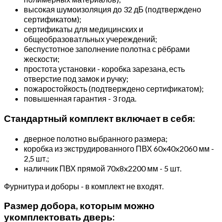
высокая шумоизоляция до 32 дБ (подтверждено
сертификатом);
сертификаты для медицинских и
общеобразоватльных учереждений;
беспустотное заполнение полотна с рёбрами
жескости;
простота установки - коробка зарезана, есть
отверстие под замок и ручку;
пожаростойкость (подтверждено сертификатом);
повышенная гарантия - 3 года.
Стандартный комплект включает в себя:
дверное полотно выбранного размера;
коробка из экструдированного ПВХ 60x40x2060 мм -
2,5 шт.;
наличник ПВХ прямой 70x8x2200 мм - 5 шт.
Фурнитура и доборы - в комплект не входят.
Размер добора, которым можно
укомплектовать дверь: