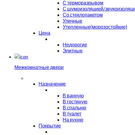
С терморазрывом
С шумоизоляцией/звукоизоляц
Со стеклопакетом
Уличные
Утепленные(морозостойкие)
Цена
Недорогие
Элитные
Межкомнатные двери
Назначение
В ванную
В гостиную
В спальню
В туалет
На кухню
Покрытие