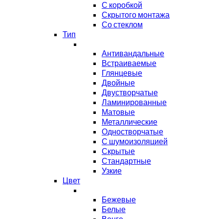
С коробкой
Скрытого монтажа
Со стеклом
Тип
Антивандальные
Встраиваемые
Глянцевые
Двойные
Двустворчатые
Ламинированные
Матовые
Металлические
Одностворчатые
С шумоизоляцией
Скрытые
Стандартные
Узкие
Цвет
Бежевые
Белые
Венге