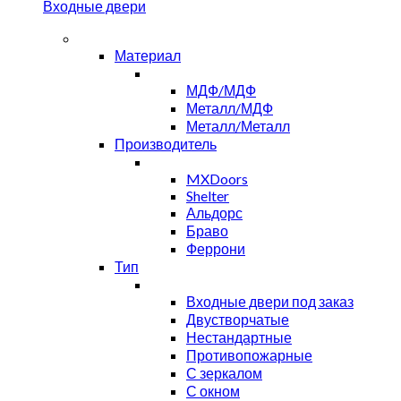
Входные двери
Материал
МДФ/МДФ
Металл/МДФ
Металл/Металл
Производитель
MXDoors
Shelter
Альдорс
Браво
Феррони
Тип
Входные двери под заказ
Двустворчатые
Нестандартные
Противопожарные
С зеркалом
С окном