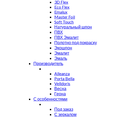
3D Flex
Eco Flex
Emalux
Master Foil
Soft Touch
Натуральный шпон
ПВХ
ПВХ Эмалит
Полотно под покраску
Экошпон
Эмалит
Эмаль
Производитель
Alleanza
Porta Bella
Velldoris
Весна
Геона
С особенностями
Под заказ
С зеркалом