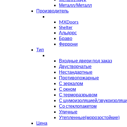
Металл/Металл
Производитель
MXDoors
Shelter
Альдорс
Браво
Феррони
Тип
Входные двери под заказ
Двустворчатые
Нестандартные
Противопожарные
С зеркалом
С окном
С терморазрывом
С шумоизоляцией/звукоизоляц
Со стеклопакетом
Уличные
Утепленные(морозостойкие)
Цена