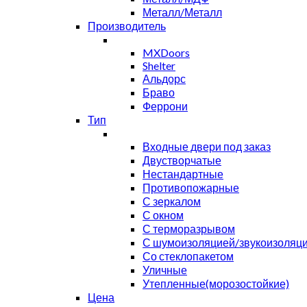
Металл/Металл
Производитель
MXDoors
Shelter
Альдорс
Браво
Феррони
Тип
Входные двери под заказ
Двустворчатые
Нестандартные
Противопожарные
С зеркалом
С окном
С терморазрывом
С шумоизоляцией/звукоизоляц
Со стеклопакетом
Уличные
Утепленные(морозостойкие)
Цена