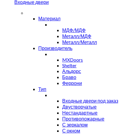
Входные двери
Материал
МДФ/МДФ
Металл/МДФ
Металл/Металл
Производитель
MXDoors
Shelter
Альдорс
Браво
Феррони
Тип
Входные двери под заказ
Двустворчатые
Нестандартные
Противопожарные
С зеркалом
С окном