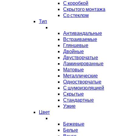
С коробкой
Скрытого монтажа
Со стеклом
Тип
Антивандальные
Встраиваемые
Глянцевые
Двойные
Двустворчатые
Ламинированные
Матовые
Металлические
Одностворчатые
С шумоизоляцией
Скрытые
Стандартные
Узкие
Цвет
Бежевые
Белые
Венге