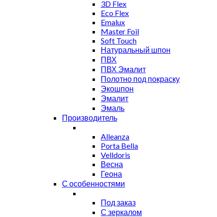
3D Flex
Eco Flex
Emalux
Master Foil
Soft Touch
Натуральный шпон
ПВХ
ПВХ Эмалит
Полотно под покраску
Экошпон
Эмалит
Эмаль
Производитель
Alleanza
Porta Bella
Velldoris
Весна
Геона
С особенностями
Под заказ
С зеркалом