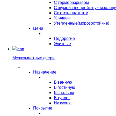
С терморазрывом
С шумоизоляцией/звукоизоляц
Со стеклопакетом
Уличные
Утепленные(морозостойкие)
Цена
Недорогие
Элитные
Межкомнатные двери
Назначение
В ванную
В гостиную
В спальню
В туалет
На кухню
Покрытие