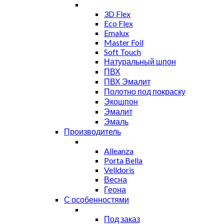
3D Flex
Eco Flex
Emalux
Master Foil
Soft Touch
Натуральный шпон
ПВХ
ПВХ Эмалит
Полотно под покраску
Экошпон
Эмалит
Эмаль
Производитель
Alleanza
Porta Bella
Velldoris
Весна
Геона
С особенностями
Под заказ