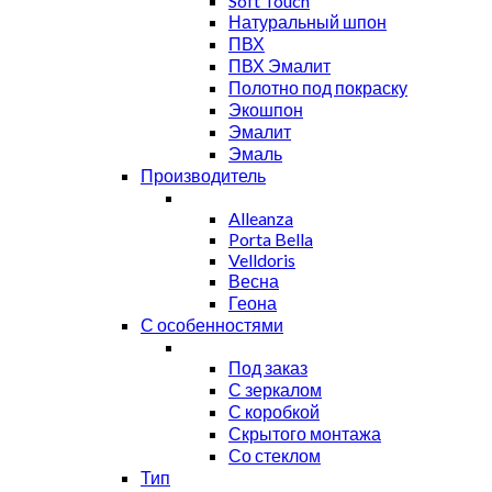
Soft Touch
Натуральный шпон
ПВХ
ПВХ Эмалит
Полотно под покраску
Экошпон
Эмалит
Эмаль
Производитель
Alleanza
Porta Bella
Velldoris
Весна
Геона
С особенностями
Под заказ
С зеркалом
С коробкой
Скрытого монтажа
Со стеклом
Тип