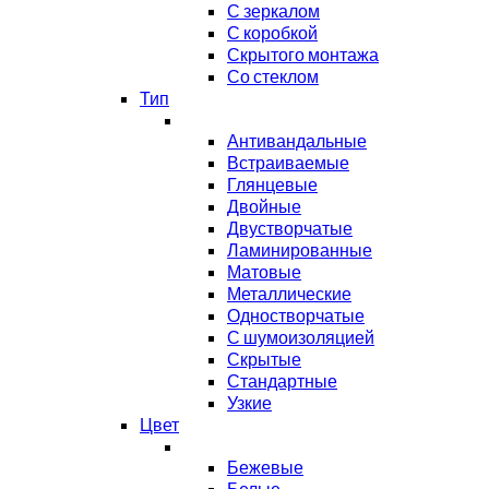
С зеркалом
С коробкой
Скрытого монтажа
Со стеклом
Тип
Антивандальные
Встраиваемые
Глянцевые
Двойные
Двустворчатые
Ламинированные
Матовые
Металлические
Одностворчатые
С шумоизоляцией
Скрытые
Стандартные
Узкие
Цвет
Бежевые
Белые