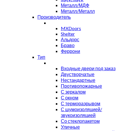
Металл/МДФ
Металл/Металл
Производитель
MXDoors
Shelter
Альдорс
Браво
Феррони
Тип
Входные двери под заказ
Двустворчатые
Нестандартные
Противопожарные
С зеркалом
С окном
С терморазрывом
С шумоизоляцией/
звукоизоляцией
Со стеклопакетом
Уличные