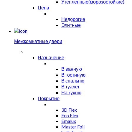
Утепленные(морозостойкие)
Цена
Недорогие
Элитные
Межкомнатные двери
Назначение
В ванную
В гостиную
В спальню
В туалет
На кухню
Покрытие
3D Flex
Eco Flex
Emalux
Master Foil