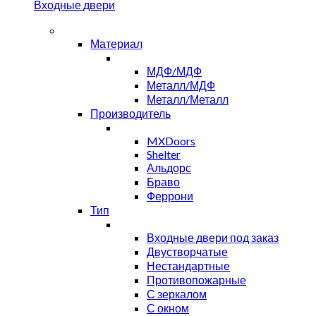
Входные двери
Материал
МДФ/МДФ
Металл/МДФ
Металл/Металл
Производитель
MXDoors
Shelter
Альдорс
Браво
Феррони
Тип
Входные двери под заказ
Двустворчатые
Нестандартные
Противопожарные
С зеркалом
С окном