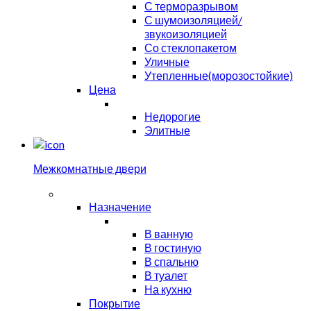
С терморазрывом
С шумоизоляцией/
звукоизоляцией
Со стеклопакетом
Уличные
Утепленные(морозостойкие)
Цена
Недорогие
Элитные
Межкомнатные двери
Назначение
В ванную
В гостиную
В спальню
В туалет
На кухню
Покрытие