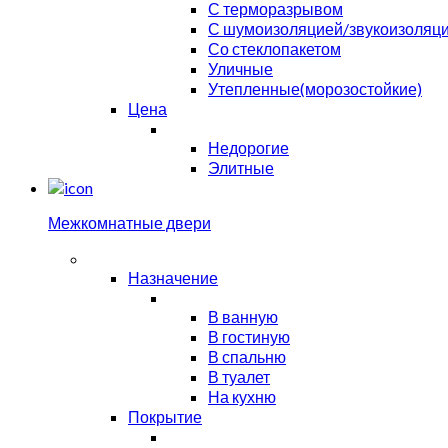
С терморазрывом
С шумоизоляцией/звукоизоляц
Со стеклопакетом
Уличные
Утепленные(морозостойкие)
Цена
Недорогие
Элитные
Межкомнатные двери
Назначение
В ванную
В гостиную
В спальню
В туалет
На кухню
Покрытие