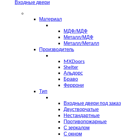
Входные двери
Материал
МДФ/МДФ
Металл/МДФ
Металл/Металл
Производитель
MXDoors
Shelter
Альдорс
Браво
Феррони
Тип
Входные двери под заказ
Двустворчатые
Нестандартные
Противопожарные
С зеркалом
С окном