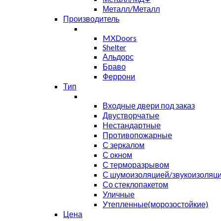
Металл/Металл
Производитель
MXDoors
Shelter
Альдорс
Браво
Феррони
Тип
Входные двери под заказ
Двустворчатые
Нестандартные
Противопожарные
С зеркалом
С окном
С терморазрывом
С шумоизоляцией/звукоизоляц
Со стеклопакетом
Уличные
Утепленные(морозостойкие)
Цена