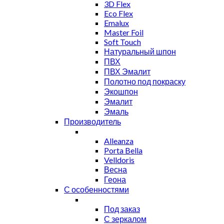
3D Flex
Eco Flex
Emalux
Master Foil
Soft Touch
Натуральный шпон
ПВХ
ПВХ Эмалит
Полотно под покраску
Экошпон
Эмалит
Эмаль
Производитель
Alleanza
Porta Bella
Velldoris
Весна
Геона
С особенностями
Под заказ
С зеркалом