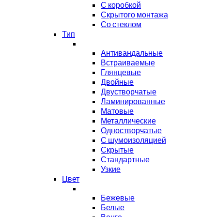
С коробкой
Скрытого монтажа
Со стеклом
Тип
Антивандальные
Встраиваемые
Глянцевые
Двойные
Двустворчатые
Ламинированные
Матовые
Металлические
Одностворчатые
С шумоизоляцией
Скрытые
Стандартные
Узкие
Цвет
Бежевые
Белые
Венге