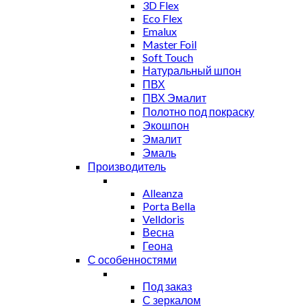
3D Flex
Eco Flex
Emalux
Master Foil
Soft Touch
Натуральный шпон
ПВХ
ПВХ Эмалит
Полотно под покраску
Экошпон
Эмалит
Эмаль
Производитель
Alleanza
Porta Bella
Velldoris
Весна
Геона
С особенностями
Под заказ
С зеркалом