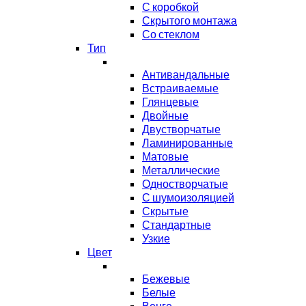
С коробкой
Скрытого монтажа
Со стеклом
Тип
Антивандальные
Встраиваемые
Глянцевые
Двойные
Двустворчатые
Ламинированные
Матовые
Металлические
Одностворчатые
С шумоизоляцией
Скрытые
Стандартные
Узкие
Цвет
Бежевые
Белые
Венге