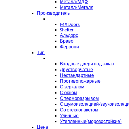
Металл/МДФ
Металл/Металл
Производитель
MXDoors
Shelter
Альдорс
Браво
Феррони
Тип
Входные двери под заказ
Двустворчатые
Нестандартные
Противопожарные
С зеркалом
С окном
С терморазрывом
С шумоизоляцией/звукоизоляц
Со стеклопакетом
Уличные
Утепленные(морозостойкие)
Цена