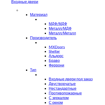
Входные двери
Материал
МДФ/МДФ
Металл/МДФ
Металл/Металл
Производитель
MXDoors
Shelter
Альдорс
Браво
Феррони
Тип
Входные двери под заказ
Двустворчатые
Нестандартные
Противопожарные
С зеркалом
С окном