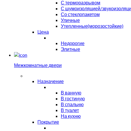
С терморазрывом
С шумоизоляцией/звукоизоляц
Со стеклопакетом
Уличные
Утепленные(морозостойкие)
Цена
Недорогие
Элитные
Межкомнатные двери
Назначение
В ванную
В гостиную
В спальню
В туалет
На кухню
Покрытие