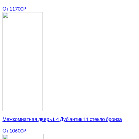
От
11700
₽
Межкомнатная дверь L 4 Дуб антик 11 стекло бронза
От
10600
₽