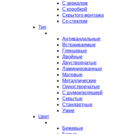
С зеркалом
С коробкой
Скрытого монтажа
Со стеклом
Тип
Антивандальные
Встраиваемые
Глянцевые
Двойные
Двустворчатые
Ламинированные
Матовые
Металлические
Одностворчатые
С шумоизоляцией
Скрытые
Стандартные
Узкие
Цвет
Бежевые
Белые