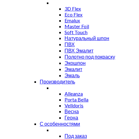
3D Flex
Eco Flex
Emalux
Master Foil
Soft Touch
Натуральный шпон
ПВХ
ПВХ Эмалит
Полотно под покраску
Экошпон
Эмалит
Эмаль
Производитель
Alleanza
Porta Bella
Velldoris
Весна
Геона
С особенностями
Под заказ