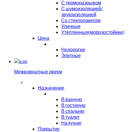
С терморазрывом
С шумоизоляцией/
звукоизоляцией
Со стеклопакетом
Уличные
Утепленные(морозостойкие)
Цена
Недорогие
Элитные
Межкомнатные двери
Назначение
В ванную
В гостиную
В спальню
В туалет
На кухню
Покрытие