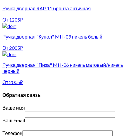
Ручка дверная RAP 11 бронза античная
От
1205
₽
Ручка дверная "Купол" MH-09 никель белый
От
2005
₽
Ручка дверная "Пиза" MH-06 никель матовый/никель
черный
От
2005
₽
Обратная связь
Ваше имя
Ваш Email
Телефон