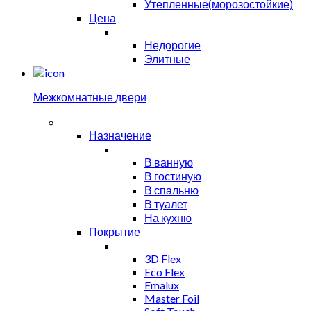
Утепленные(морозостойкие)
Цена
Недорогие
Элитные
Межкомнатные двери
Назначение
В ванную
В гостиную
В спальню
В туалет
На кухню
Покрытие
3D Flex
Eco Flex
Emalux
Master Foil