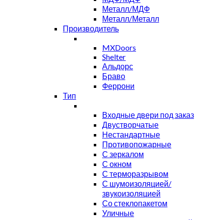
Металл/МДФ
Металл/Металл
Производитель
MXDoors
Shelter
Альдорс
Браво
Феррони
Тип
Входные двери под заказ
Двустворчатые
Нестандартные
Противопожарные
С зеркалом
С окном
С терморазрывом
С шумоизоляцией/
звукоизоляцией
Со стеклопакетом
Уличные