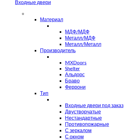
Входные двери
Материал
МДФ/МДФ
Металл/МДФ
Металл/Металл
Производитель
MXDoors
Shelter
Альдорс
Браво
Феррони
Тип
Входные двери под заказ
Двустворчатые
Нестандартные
Противопожарные
С зеркалом
С окном