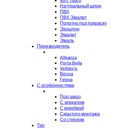
Soft Touch
Натуральный шпон
ПВХ
ПВХ Эмалит
Полотно под покраску
Экошпон
Эмалит
Эмаль
Производитель
Alleanza
Porta Bella
Velldoris
Весна
Геона
С особенностями
Под заказ
С зеркалом
С коробкой
Скрытого монтажа
Со стеклом
Тип