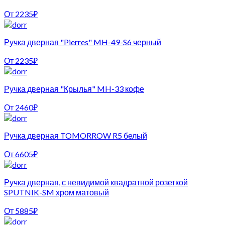
От
2235
₽
Ручка дверная "Pierres" MH-49-S6 черный
От
2235
₽
Ручка дверная "Крылья" MH-33 кофе
От
2460
₽
Ручка дверная TOMORROW R5 белый
От
6605
₽
Ручка дверная, с невидимой квадратной розеткой
SPUTNIK-SM хром матовый
От
5885
₽