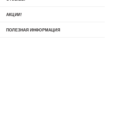
Материал
МДФ/МДФ
Металл/МДФ
АКЦИИ!
Металл/Металл
Производитель
ПОЛЕЗНАЯ ИНФОРМАЦИЯ
MXDoors
Shelter
Альдорс
Браво
Феррони
Тип
Входные двери под заказ
Двустворчатые
Нестандартные
Противопожарные
С зеркалом
С окном
С терморазрывом
С шумоизоляцией/звукоизоляцией
Со стеклопакетом
Уличные
Утепленные(морозостойкие)
Цена
Недорогие