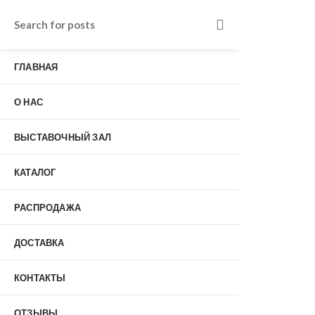
Входные двери в Подольске
г. Подольск, Пионерская улица, 15к2
ГЛАВНАЯ
о нас
Наши работы
Отзывы
О НАС
Гарантия
Выставочный зал
Оплата
ВЫСТАВОЧНЫЙ ЗАЛ
доставка
контакты
КАТАЛОГ
распродажа
+7 (926) 237-25-43
заказать звонок
РАСПРОДАЖА
ДОСТАВКА
0
КОНТАКТЫ
Входные двери
ОТЗЫВЫ