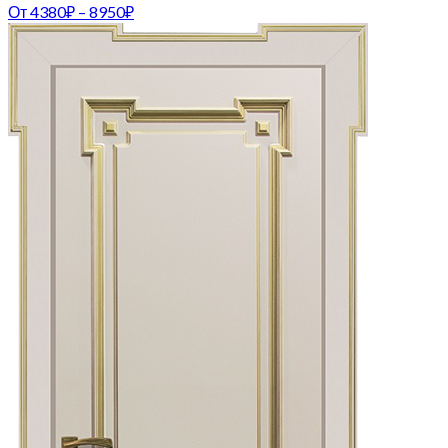
От
4380
₽
–
8950
₽