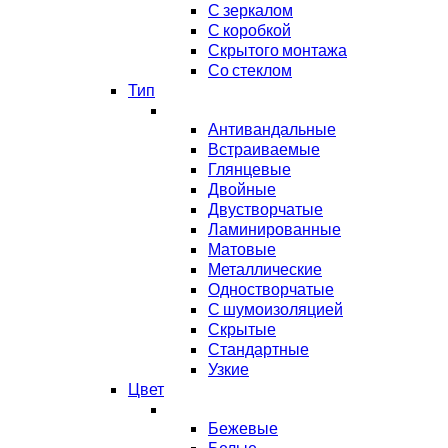
С зеркалом
С коробкой
Скрытого монтажа
Со стеклом
Тип
Антивандальные
Встраиваемые
Глянцевые
Двойные
Двустворчатые
Ламинированные
Матовые
Металлические
Одностворчатые
С шумоизоляцией
Скрытые
Стандартные
Узкие
Цвет
Бежевые
Белые