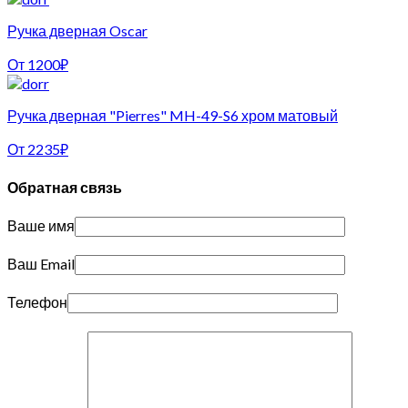
Ручка дверная Oscar
От
1200
₽
Ручка дверная "Pierres" MH-49-S6 хром матовый
От
2235
₽
Обратная связь
Ваше имя
Ваш Email
Телефон