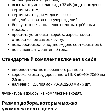
высокая шумоизоляция до 32 дБ (подтверждено
сертификатом);
сертификаты для медицинских и
общеобразоватльных учереждений;
беспустотное заполнение полотна с рёбрами
жескости;
простота установки - коробка зарезана, есть
отверстие под замок и ручку;
пожаростойкость (подтверждено сертификатом);
повышенная гарантия - 3 года.
Стандартный комплект включает в себя:
дверное полотно выбранного размера;
коробка из экструдированного ПВХ 60x40x2060 мм -
2,5 шт.;
наличник ПВХ прямой 70x8x2200 мм - 5 шт.
Фурнитура и доборы - в комплект не входят.
Размер добора, которым можно
укомплектовать дверь: