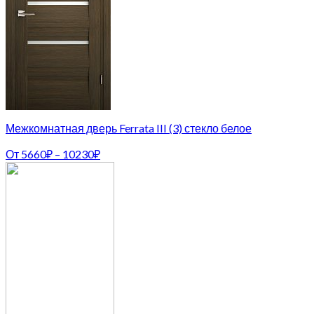
Межкомнатная дверь Ferrata III (3) стекло белое
От
5660
₽
–
10230
₽