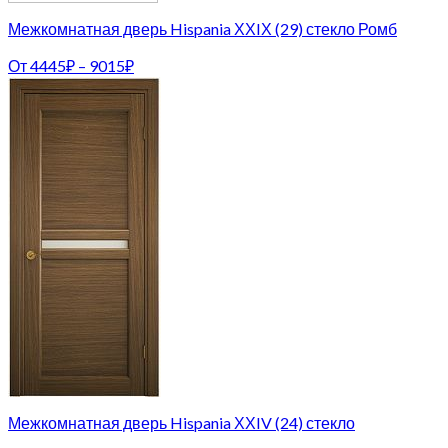
Межкомнатная дверь Hispania ХХIХ (29) стекло Ромб
От
4445
₽
–
9015
₽
Межкомнатная дверь Hispania ХХIV (24) стекло