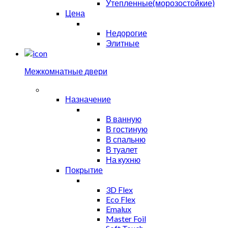
Утепленные(морозостойкие)
Цена
Недорогие
Элитные
Межкомнатные двери
Назначение
В ванную
В гостиную
В спальню
В туалет
На кухню
Покрытие
3D Flex
Eco Flex
Emalux
Master Foil