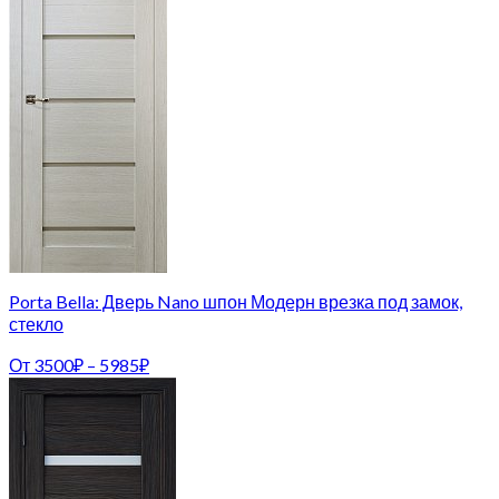
Porta Bella: Дверь Nano шпон Модерн врезка под замок,
стекло
От
3500
₽
–
5985
₽