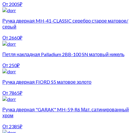
От
2005
₽
Ручка дверная MH-41-CLASSIC серебро старое матовое/
серый
От
2660
₽
Петля накладная Palladium 2BB-100 SN матовый никель
От
250
₽
Ручка дверная FIORD S5 матовое золото
От
7865
₽
Ручка дверная "GARAK" MH-59-R6 Мат. сатинированный
хром
От
2385
₽