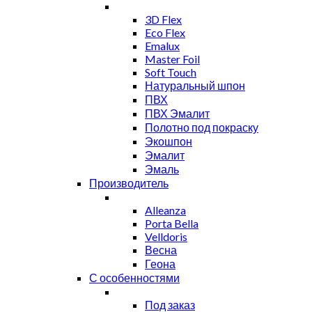
3D Flex
Eco Flex
Emalux
Master Foil
Soft Touch
Натуральный шпон
ПВХ
ПВХ Эмалит
Полотно под покраску
Экошпон
Эмалит
Эмаль
Производитель
Alleanza
Porta Bella
Velldoris
Весна
Геона
С особенностями
Под заказ