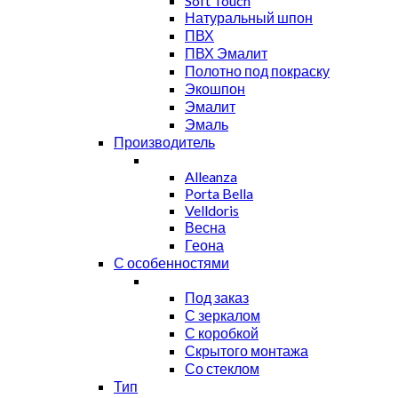
Soft Touch
Натуральный шпон
ПВХ
ПВХ Эмалит
Полотно под покраску
Экошпон
Эмалит
Эмаль
Производитель
Alleanza
Porta Bella
Velldoris
Весна
Геона
С особенностями
Под заказ
С зеркалом
С коробкой
Скрытого монтажа
Со стеклом
Тип