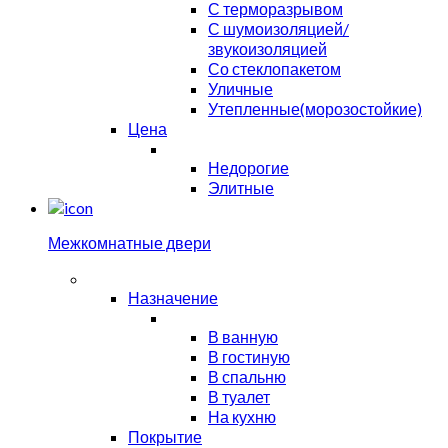
С терморазрывом
С шумоизоляцией/
звукоизоляцией
Со стеклопакетом
Уличные
Утепленные(морозостойкие)
Цена
Недорогие
Элитные
Межкомнатные двери
Назначение
В ванную
В гостиную
В спальню
В туалет
На кухню
Покрытие