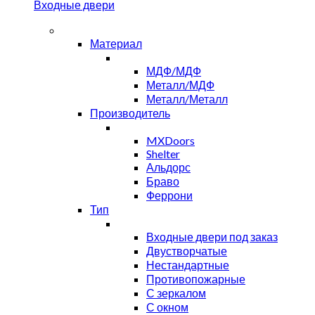
Входные двери
Материал
МДФ/МДФ
Металл/МДФ
Металл/Металл
Производитель
MXDoors
Shelter
Альдорс
Браво
Феррони
Тип
Входные двери под заказ
Двустворчатые
Нестандартные
Противопожарные
С зеркалом
С окном