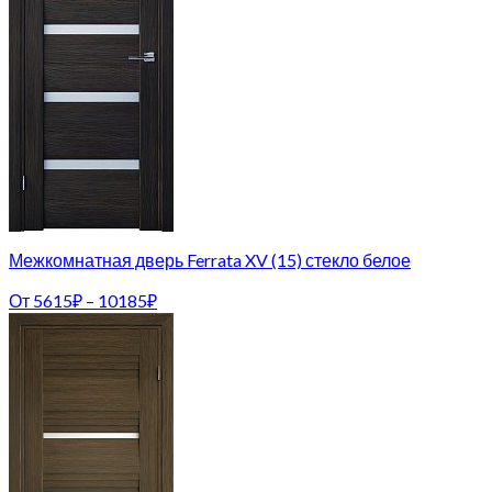
Межкомнатная дверь Ferrata XV (15) стекло белое
От
5615
₽
–
10185
₽