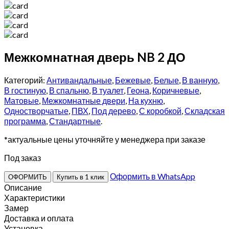
Межкомнатная дверь NB 2 ДО
Категорий:
Антивандальные
,
Бежевые
,
Белые
,
В ванную
,
В гостиную
,
В спальню
,
В туалет
,
Геона
,
Коричневые
,
Матовые
,
Межкомнатные двери
,
На кухню
,
Одностворчатые
,
ПВХ
,
Под дерево
,
С коробкой
,
Складская
программа
,
Стандартные
.
*актуальные цены уточняйте у менеджера при заказе
Под заказ
Оформить в WhatsApp
ОФОРМИТЬ
Купить в 1 клик
Описание
Характеристики
Замер
Доставка и оплата
Установка