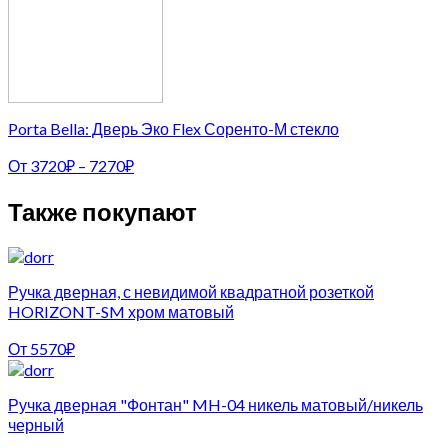
Porta Bella: Дверь Эко Flex Соренто-М стекло
От
3720
₽
–
7270
₽
Также покупают
Ручка дверная, с невидимой квадратной розеткой
HORIZONT-SM хром матовый
От
5570
₽
Ручка дверная "Фонтан" MH-04 никель матовый/никель
черный