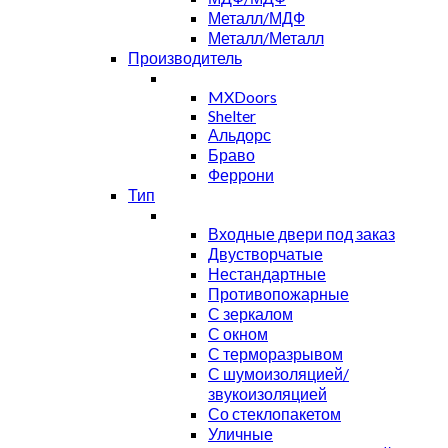
Металл/МДФ
Металл/Металл
Производитель
MXDoors
Shelter
Альдорс
Браво
Феррони
Тип
Входные двери под заказ
Двустворчатые
Нестандартные
Противопожарные
С зеркалом
С окном
С терморазрывом
С шумоизоляцией/
звукоизоляцией
Со стеклопакетом
Уличные