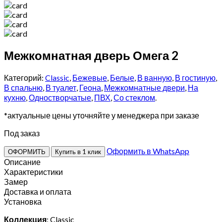
Межкомнатная дверь Омега 2
Категорий:
Classic
,
Бежевые
,
Белые
,
В ванную
,
В гостиную
,
В спальню
,
В туалет
,
Геона
,
Межкомнатные двери
,
На
кухню
,
Одностворчатые
,
ПВХ
,
Со стеклом
.
*актуальные цены уточняйте у менеджера при заказе
Под заказ
Оформить в WhatsApp
ОФОРМИТЬ
Купить в 1 клик
Описание
Характеристики
Замер
Доставка и оплата
Установка
Коллекция
: Classic