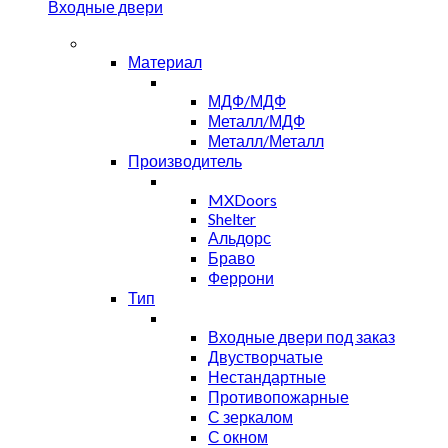
Входные двери
Материал
МДФ/МДФ
Металл/МДФ
Металл/Металл
Производитель
MXDoors
Shelter
Альдорс
Браво
Феррони
Тип
Входные двери под заказ
Двустворчатые
Нестандартные
Противопожарные
С зеркалом
С окном