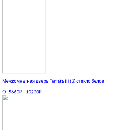
Межкомнатная дверь Ferrata III (3) стекло белое
От
5660
₽
–
10230
₽