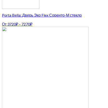
Porta Bella: Дверь Эко Flex Соренто-М стекло
От
3720
₽
–
7270
₽