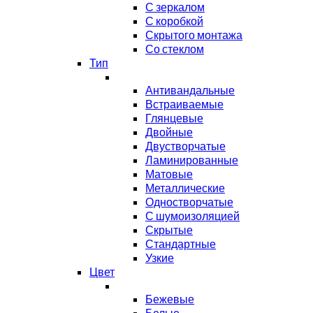
С зеркалом
С коробкой
Скрытого монтажа
Со стеклом
Тип
Антивандальные
Встраиваемые
Глянцевые
Двойные
Двустворчатые
Ламинированные
Матовые
Металлические
Одностворчатые
С шумоизоляцией
Скрытые
Стандартные
Узкие
Цвет
Бежевые
Белые