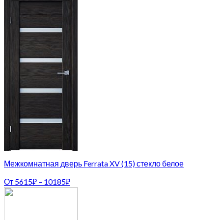
Межкомнатная дверь Ferrata XV (15) стекло белое
От
5615
₽
–
10185
₽