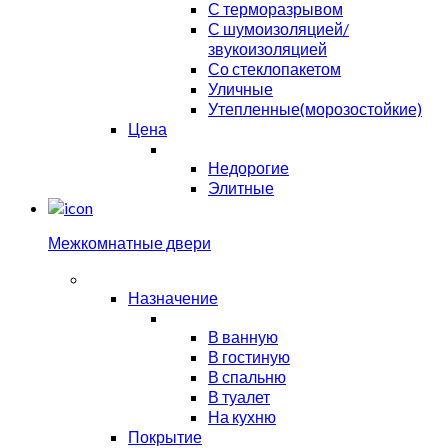
С терморазрывом
С шумоизоляцией/
звукоизоляцией
Со стеклопакетом
Уличные
Утепленные(морозостойкие)
Цена
Недорогие
Элитные
Межкомнатные двери
Назначение
В ванную
В гостиную
В спальню
В туалет
На кухню
Покрытие