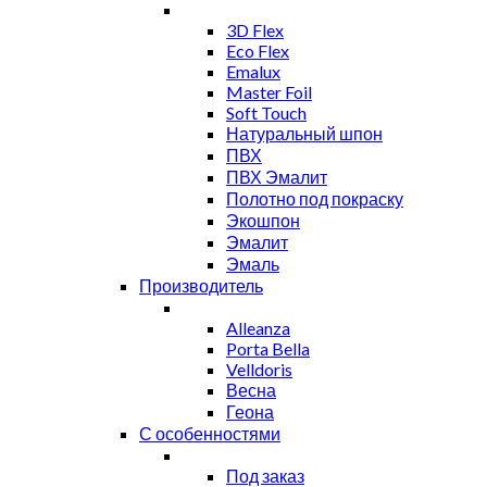
3D Flex
Eco Flex
Emalux
Master Foil
Soft Touch
Натуральный шпон
ПВХ
ПВХ Эмалит
Полотно под покраску
Экошпон
Эмалит
Эмаль
Производитель
Alleanza
Porta Bella
Velldoris
Весна
Геона
С особенностями
Под заказ