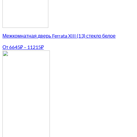
Межкомнатная дверь Ferrata XIII (13) стекло белое
От
6645
₽
–
11215
₽