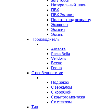
Soft Touch
Натуральный шпон
ПВХ
ПВХ Эмалит
Полотно под покраску
Экошпон
Эмалит
Эмаль
Производитель
Alleanza
Porta Bella
Velldoris
Весна
Геона
С особенностями
Под заказ
С зеркалом
С коробкой
Скрытого монтажа
Со стеклом
Тип