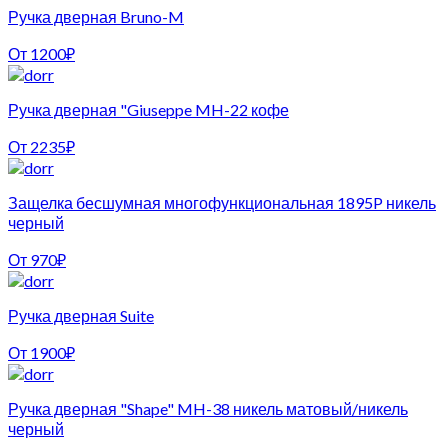
Ручка дверная Bruno-M
От
1200
₽
Ручка дверная "Giuseppe MH-22 кофе
От
2235
₽
Защелка бесшумная многофункциональная 1895P никель
черный
От
970
₽
Ручка дверная Suite
От
1900
₽
Ручка дверная "Shape" MH-38 никель матовый/никель
черный