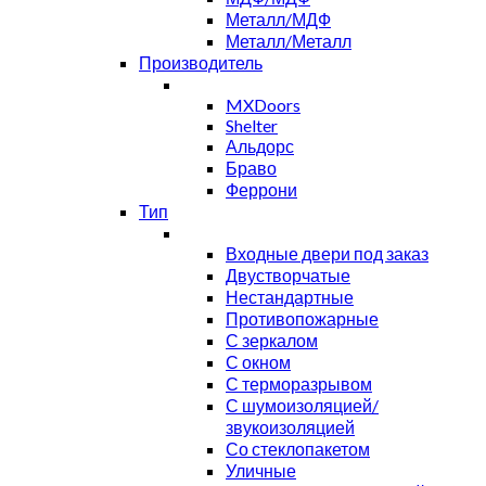
Металл/МДФ
Металл/Металл
Производитель
MXDoors
Shelter
Альдорс
Браво
Феррони
Тип
Входные двери под заказ
Двустворчатые
Нестандартные
Противопожарные
С зеркалом
С окном
С терморазрывом
С шумоизоляцией/
звукоизоляцией
Со стеклопакетом
Уличные