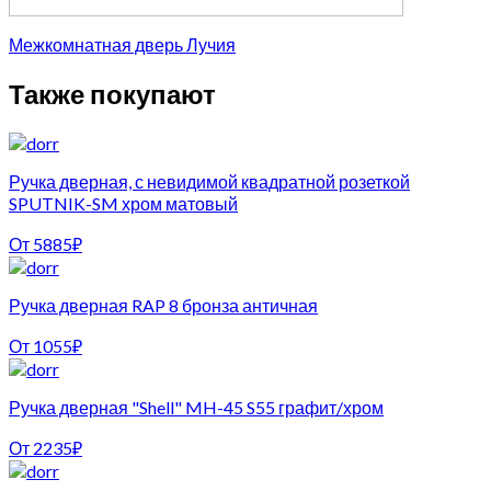
Межкомнатная дверь Лучия
Также покупают
Ручка дверная, с невидимой квадратной розеткой
SPUTNIK-SM хром матовый
От
5885
₽
Ручка дверная RAP 8 бронза античная
От
1055
₽
Ручка дверная "Shell" MH-45 S55 графит/хром
От
2235
₽