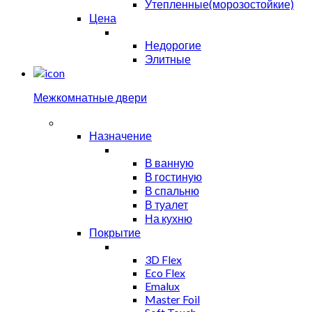
Утепленные(морозостойкие)
Цена
Недорогие
Элитные
Межкомнатные двери
Назначение
В ванную
В гостиную
В спальню
В туалет
На кухню
Покрытие
3D Flex
Eco Flex
Emalux
Master Foil