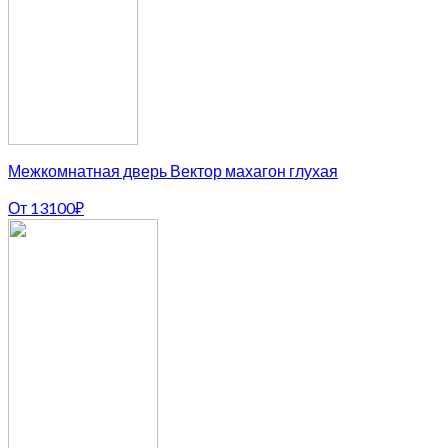
Межкомнатная дверь Вектор махагон глухая
От
13100
₽