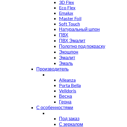
3D Flex
Eco Flex
Emalux
Master Foil
Soft Touch
Натуральный шпон
ПВХ
ПВХ Эмалит
Полотно под покраску
Экошпон
Эмалит
Эмаль
Производитель
Alleanza
Porta Bella
Velldoris
Весна
Геона
С особенностями
Под заказ
С зеркалом