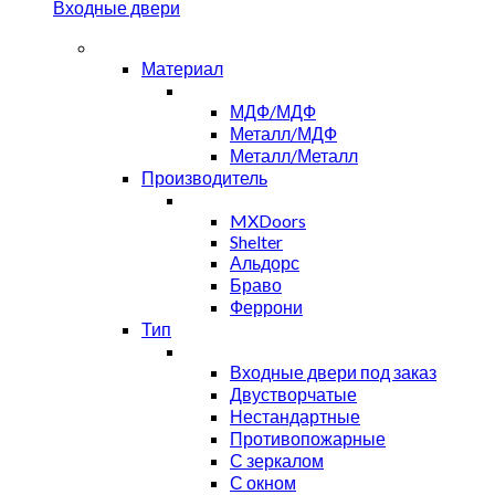
Входные двери
Материал
МДФ/МДФ
Металл/МДФ
Металл/Металл
Производитель
MXDoors
Shelter
Альдорс
Браво
Феррони
Тип
Входные двери под заказ
Двустворчатые
Нестандартные
Противопожарные
С зеркалом
С окном