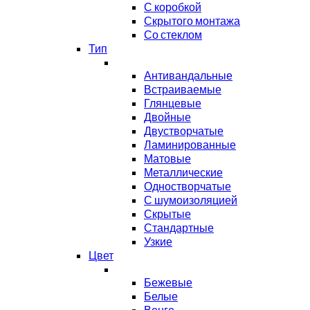
С коробкой
Скрытого монтажа
Со стеклом
Тип
Антивандальные
Встраиваемые
Глянцевые
Двойные
Двустворчатые
Ламинированные
Матовые
Металлические
Одностворчатые
С шумоизоляцией
Скрытые
Стандартные
Узкие
Цвет
Бежевые
Белые
Венге