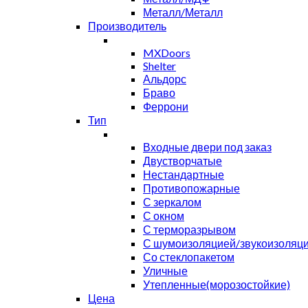
Металл/Металл
Производитель
MXDoors
Shelter
Альдорс
Браво
Феррони
Тип
Входные двери под заказ
Двустворчатые
Нестандартные
Противопожарные
С зеркалом
С окном
С терморазрывом
С шумоизоляцией/звукоизоляц
Со стеклопакетом
Уличные
Утепленные(морозостойкие)
Цена