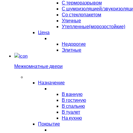
С терморазрывом
С шумоизоляцией/звукоизоляц
Со стеклопакетом
Уличные
Утепленные(морозостойкие)
Цена
Недорогие
Элитные
Межкомнатные двери
Назначение
В ванную
В гостиную
В спальню
В туалет
На кухню
Покрытие