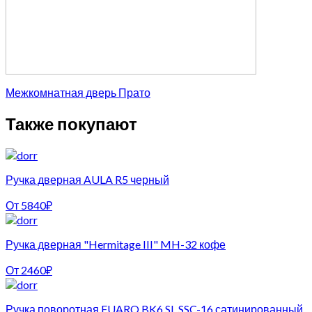
Межкомнатная дверь Прато
Также покупают
Ручка дверная AULA R5 черный
От
5840
₽
Ручка дверная "Hermitage III" MH-32 кофе
От
2460
₽
Ручка поворотная FUARO BK6 SL SSC-16 сатинированный