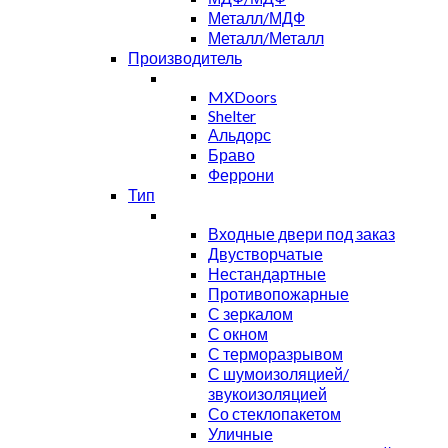
Металл/МДФ
Металл/Металл
Производитель
MXDoors
Shelter
Альдорс
Браво
Феррони
Тип
Входные двери под заказ
Двустворчатые
Нестандартные
Противопожарные
С зеркалом
С окном
С терморазрывом
С шумоизоляцией/
звукоизоляцией
Со стеклопакетом
Уличные