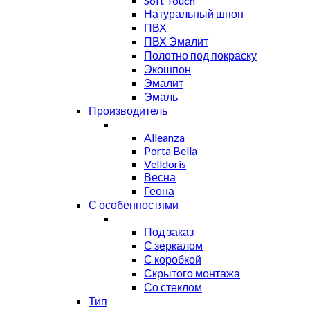
Soft Touch
Натуральный шпон
ПВХ
ПВХ Эмалит
Полотно под покраску
Экошпон
Эмалит
Эмаль
Производитель
Alleanza
Porta Bella
Velldoris
Весна
Геона
С особенностями
Под заказ
С зеркалом
С коробкой
Скрытого монтажа
Со стеклом
Тип