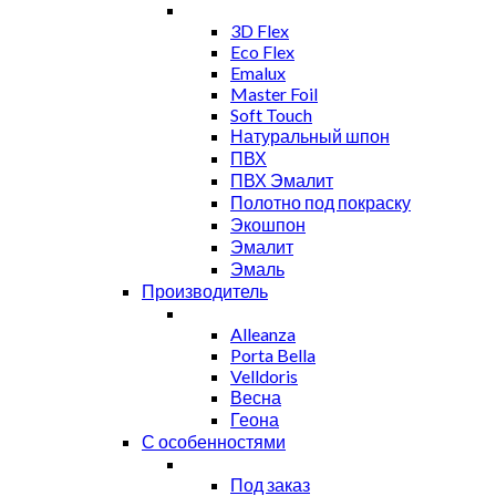
3D Flex
Eco Flex
Emalux
Master Foil
Soft Touch
Натуральный шпон
ПВХ
ПВХ Эмалит
Полотно под покраску
Экошпон
Эмалит
Эмаль
Производитель
Alleanza
Porta Bella
Velldoris
Весна
Геона
С особенностями
Под заказ