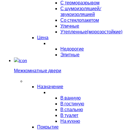
С терморазрывом
С шумоизоляцией/
звукоизоляцией
Со стеклопакетом
Уличные
Утепленные(морозостойкие)
Цена
Недорогие
Элитные
Межкомнатные двери
Назначение
В ванную
В гостиную
В спальню
В туалет
На кухню
Покрытие