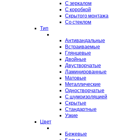
С зеркалом
С коробкой
Скрытого монтажа
Со стеклом
Тип
Антивандальные
Встраиваемые
Глянцевые
Двойные
Двустворчатые
Ламинированные
Матовые
Металлические
Одностворчатые
С шумоизоляцией
Скрытые
Стандартные
Узкие
Цвет
Бежевые
Белые