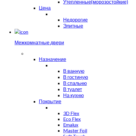
Утепленные(морозостойкие)
Цена
Недорогие
Элитные
Межкомнатные двери
Назначение
В ванную
В гостиную
В спальню
В туалет
На кухню
Покрытие
3D Flex
Eco Flex
Emalux
Master Foil