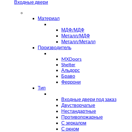
Входные двери
Материал
МДФ/МДФ
Металл/МДФ
Металл/Металл
Производитель
MXDoors
Shelter
Альдорс
Браво
Феррони
Тип
Входные двери под заказ
Двустворчатые
Нестандартные
Противопожарные
С зеркалом
С окном