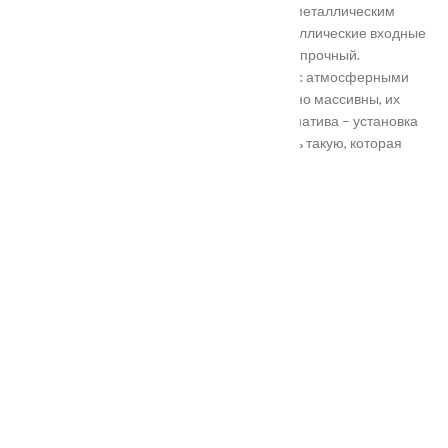
Они отличаются критериями: габаритами, металлическим
выполнением, отделкой, ценой. Двери металлические входные
в Подольске самые популярные. Материал прочный.
Устойчивость в неблагоприятных регионах с атмосферными
осадками. Полотно и конструкция достаточно массивны, их
тяжело вскрыть злоумышленникам. Альтернатива – установка
входной двери в Подольске. Лучше покупать такую, которая
выполнена из дерева твердых пород.
Установка
Похожие товары