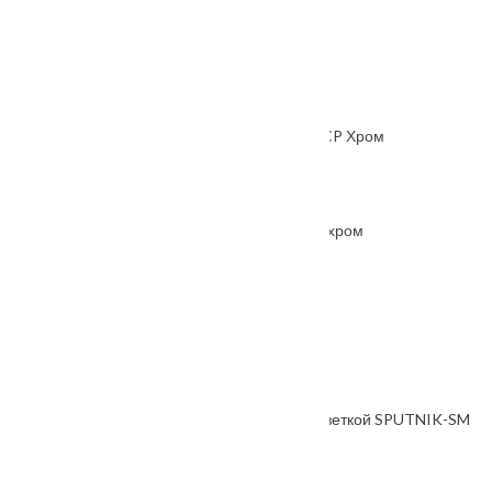
Ручка дверная Ariel
От
1200
₽
Цилиндровый механизм Palladium 60 C BK CP Хром
От
1000
₽
Накладка под цилиндр FUARO ET DM CP-8 хром
От
900
₽
Ручка дверная THE FORCE черный
От
5840
₽
Ручка дверная, с невидимой квадратной розеткой SPUTNIK-SM
черный
От
5885
₽