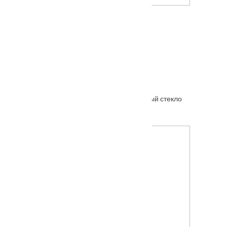
Межкомнатная дверь Франческо
Межкомнатная дверь Элита Венге полосатый стекло
От
7290
₽