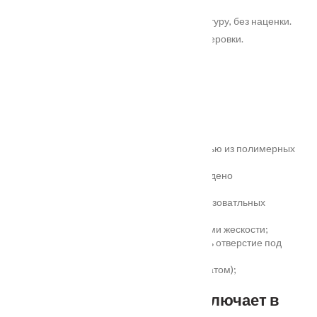
Патина: Золото по контуру, Серебро по контуру, без наценки.
Патиной покрывается только рисунок фрезеровки.
Характеристики
Замер
Основные преимущества:
жёсткое антивандальное покрытие;
100% влагостойкость (изготовлена полностью из полимерных
материалов);
высокая шумоизоляция до 32 дБ (подтверждено
сертификатом);
сертификаты для медицинских и общеобразоватльных
учереждений;
беспустотное заполнение полотна с рёбрами жескости;
простота установки - коробка зарезана, есть отверстие под
замок и ручку;
пожаростойкость (подтверждено сертификатом);
повышенная гарантия - 3 года.
Стандартный комплект включает в