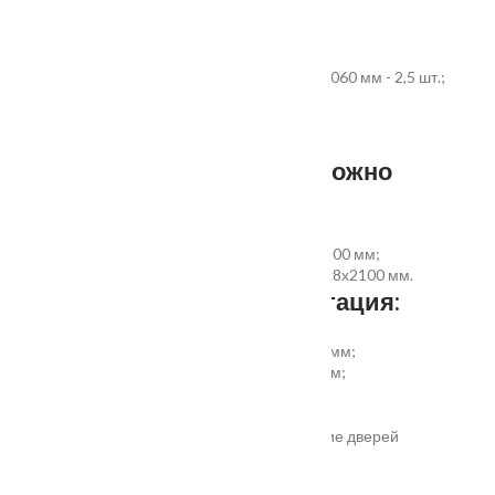
себя:
дверное полотно выбранного размера;
коробка из экструдированного ПВХ 60x40x2060 мм - 2,5 шт.;
наличник ПВХ прямой 70x8x2200 мм - 5 шт.
Фурнитура и доборы - в комплект не входят.
Размер добора, которым можно
укомплектовать дверь:
добор совмещеный с наличником 100х8х2200 мм;
добор прямой 150, 200, 300 (только белый)х8х2100 мм.
Дополнительная комплектация:
установка отбойной пластины высотой 200 мм;
врезка вентиляционной решётки 368х130 мм;
автоматический умный порог;
порог из ПВХ или алюминия.
Обратите внимание! Возможно изготовление дверей
нестандартного размера.