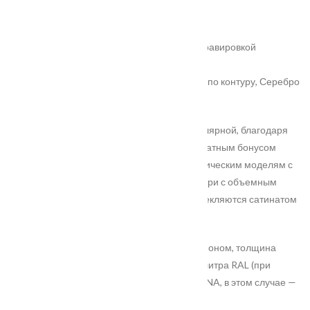
Покрытие
: ПВХ-шпон
Цвет полотна
: Софт милк
Вариант остекления
: Сатинат светлый с гравировкой
Цвет патины
: Золото по контуру
Варианты патины на Ваш выбор
: Золото по контуру, Серебро
по контуру
Серия дверей Ренессанс стала очень популярной, благодаря
патины которая достается приятным бесплатным бонусом
заказчику и тщательно подобранным классическим моделям с
правильными формами. Ренессанс B — двери с объемным
багетом в классическом стиле, которые остекляются сатинатом
светлым с гравировкой.
Двери покрываются бестекстурным ПВХ-шпоном, толщина
полотна — 35 мм. Также на ваш выбор – палитра RAL (при
заказе от 5 моделей) и палитра Эмаль GEONA, в этом случае —
толщина полотна 40 мм.