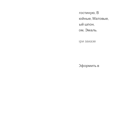
B1/3
Категорий:
Renessance
,
Белые
,
В ванную
,
В гостиную
,
В
спальню
,
В туалет
,
Встраиваемые
,
Геона
,
Двойные
,
Матовые
,
Межкомнатные двери
,
На кухню
,
Натуральный шпон
,
Одностворчатые
,
ПВХ
,
С коробкой
,
Со стеклом
,
Эмаль
.
*актуальные цены уточняйте у менеджера при заказе
Под заказ
Оформить в
ОФОРМИТЬ
КУПИТЬ В 1 КЛИК
WhatsApp
Описание
Характеристики
Замер
Доставка и оплата
Установка
Коллекция
: Premium
Серия
: Renessans