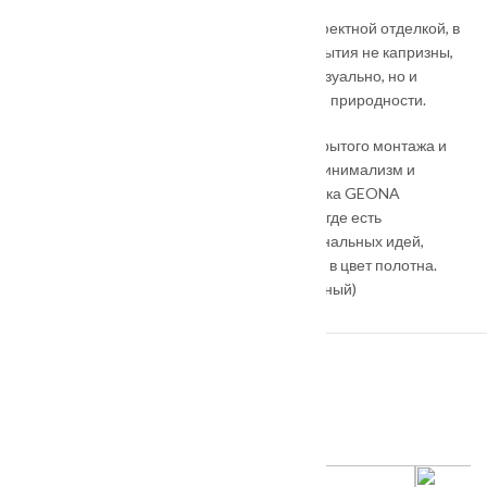
Шале (Chalet) — лаконичные полотна с эффектной отделкой, в
диагональном направлении текстуры. Покрытия не капризны,
влаго- и износоустойчивы. Они не только визуально, но и
тактильно дают ощущения натуральности и природности.
Для дверей идеально подходят системы скрытого монтажа и
компланарный моноблок, где сочетаются минимализм и
современные технические решения. Фабрика GEONA
предлагает сделать акцент на торце двери, где есть
возможность реализации нескольких оригинальных идей,
связанных с выбором цвета кромки: Кромка в цвет полотна.
Алюминиевая кромка (цвет: алюминий, черный)
ПОХОЖИЕ ТОВАРЫ