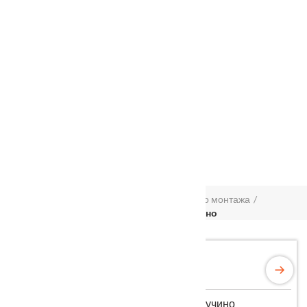
Услуги
Установка
о нас
Наши работы
Отзывы
Гарантия
Выставочный зал
Оплата
доставка
контакты
распродажа
556885@mail.ru
+7 (926) 237-25-43
Главная
Межкомнатные двери
Скрытого монтажа
Межкомнатная дверь Шале Шпон капучино
Межкомнатная дверь Шале Шпон капучино