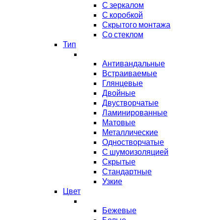
С зеркалом
С коробкой
Скрытого монтажа
Со стеклом
Тип
Антивандальные
Встраиваемые
Глянцевые
Двойные
Двустворчатые
Ламинированные
Матовые
Металлические
Одностворчатые
С шумоизоляцией
Скрытые
Стандартные
Узкие
Цвет
Бежевые
Белые