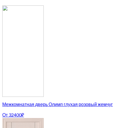
Межкомнатная дверь Олимп глухая розовый жемчуг
От
32400
₽