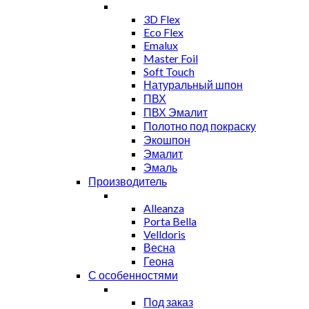
3D Flex
Eco Flex
Emalux
Master Foil
Soft Touch
Натуральный шпон
ПВХ
ПВХ Эмалит
Полотно под покраску
Экошпон
Эмалит
Эмаль
Производитель
Alleanza
Porta Bella
Velldoris
Весна
Геона
С особенностями
Под заказ