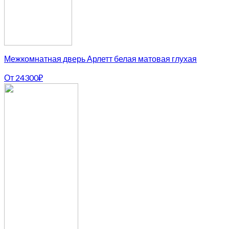
Межкомнатная дверь Арлетт белая матовая глухая
От
24300
₽