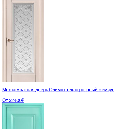
Межкомнатная дверь Олимп стекло розовый жемчуг
От
32400
₽