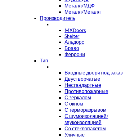
Металл/МДФ
Металл/Металл
Производитель
MXDoors
Shelter
Альдорс
Браво
Феррони
Тип
Входные двери под заказ
Двустворчатые
Нестандартные
Противопожарные
С зеркалом
С окном
С терморазрывом
С шумоизоляцией/
звукоизоляцией
Со стеклопакетом
Уличные