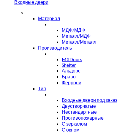
Входные двери
Материал
МДФ/МДФ
Металл/МДФ
Металл/Металл
Производитель
MXDoors
Shelter
Альдорс
Браво
Феррони
Тип
Входные двери под заказ
Двустворчатые
Нестандартные
Противопожарные
С зеркалом
С окном