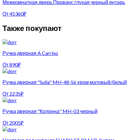
Межкомнатная дверь Прованс глухая черный янтарь
От
45360
₽
Также покупают
Ручка дверная A Carrino
От
890
₽
Ручка дверная "Sulla" MH-48-S6 хром матовый/белый
От
2235
₽
Ручка дверная "Колонна" MH-03 черный
От
2005
₽