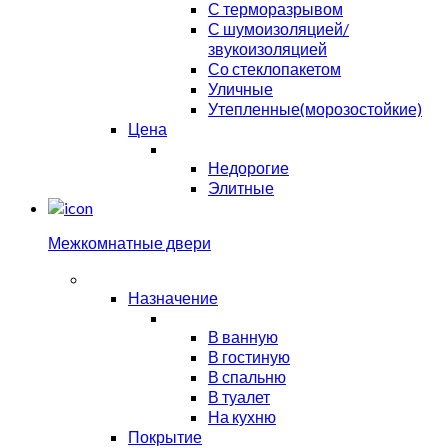
С терморазрывом
С шумоизоляцией/
звукоизоляцией
Со стеклопакетом
Уличные
Утепленные(морозостойкие)
Цена
Недорогие
Элитные
Межкомнатные двери
Назначение
В ванную
В гостиную
В спальню
В туалет
На кухню
Покрытие