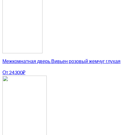
Межкомнатная дверь Вивьен розовый жемчуг глухая
От
24300
₽