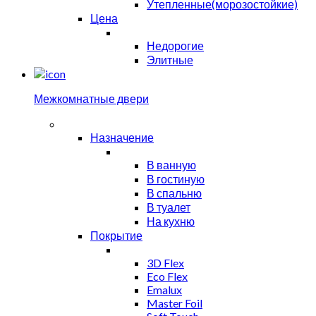
Утепленные(морозостойкие)
Цена
Недорогие
Элитные
Межкомнатные двери
Назначение
В ванную
В гостиную
В спальню
В туалет
На кухню
Покрытие
3D Flex
Eco Flex
Emalux
Master Foil