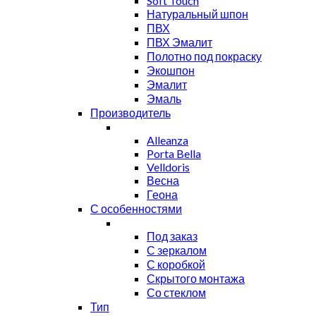
Soft Touch
Натуральный шпон
ПВХ
ПВХ Эмалит
Полотно под покраску
Экошпон
Эмалит
Эмаль
Производитель
Alleanza
Porta Bella
Velldoris
Весна
Геона
С особенностями
Под заказ
С зеркалом
С коробкой
Скрытого монтажа
Со стеклом
Тип