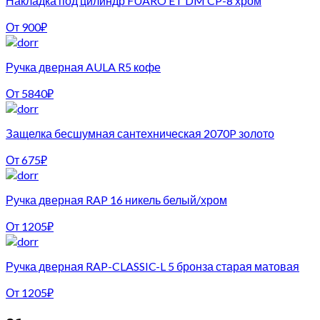
Накладка под цилиндр FUARO ET DM CP-8 хром
От
900
₽
Ручка дверная AULA R5 кофе
От
5840
₽
Защелка бесшумная сантехническая 2070P золото
От
675
₽
Ручка дверная RAP 16 никель белый/хром
От
1205
₽
Ручка дверная RAP-CLASSIC-L 5 бронза старая матовая
От
1205
₽