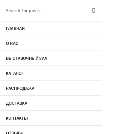
Входные двери в Подольске
г. Подольск, Пионерская улица, 15к2
ГЛАВНАЯ
о нас
Наши работы
Отзывы
О НАС
Гарантия
Выставочный зал
Оплата
ВЫСТАВОЧНЫЙ ЗАЛ
доставка
контакты
КАТАЛОГ
распродажа
+7 (926) 237-25-43
заказать звонок
РАСПРОДАЖА
ДОСТАВКА
0
КОНТАКТЫ
Входные двери
ОТЗЫВЫ