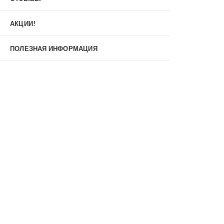
Материал
МДФ/МДФ
Металл/МДФ
АКЦИИ!
Металл/Металл
Производитель
ПОЛЕЗНАЯ ИНФОРМАЦИЯ
MXDoors
Shelter
Альдорс
Браво
Феррони
Тип
Входные двери под заказ
Двустворчатые
Нестандартные
Противопожарные
С зеркалом
С окном
С терморазрывом
С шумоизоляцией/звукоизоляцией
Со стеклопакетом
Уличные
Утепленные(морозостойкие)
Цена
Недорогие