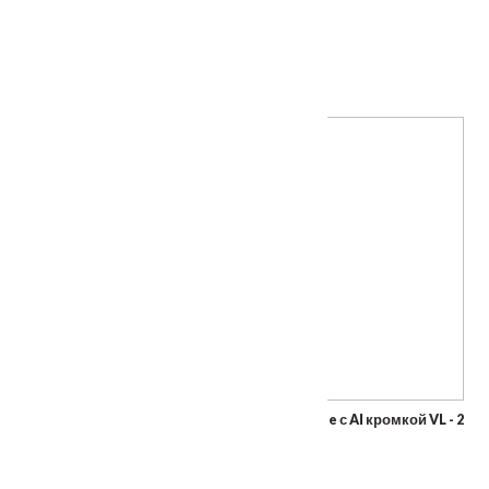
ПОХОЖИЕ ТОВАРЫ
Межкомнатная дверь "VESNA" коллекция Line с Al кромкой VL - 2
От
5630
₽