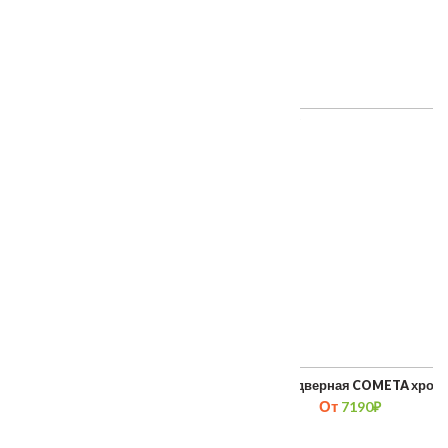
ТАКЖЕ ПОКУПАЮТ
Корпус замка PALLADIUM 600 CP хром
Ручка дверная COMETA хром
От
От
1200
₽
7190
₽