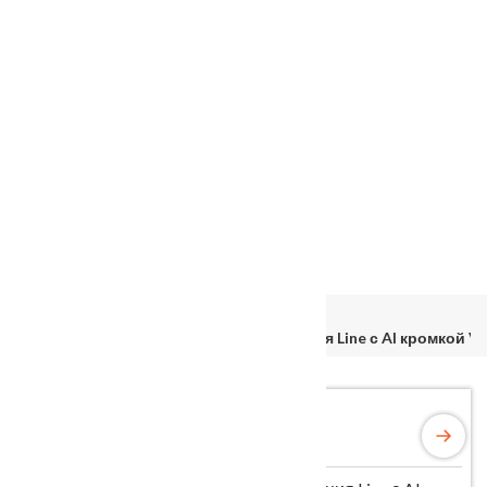
Услуги
Установка
о нас
Наши работы
Отзывы
Гарантия
Выставочный зал
Оплата
доставка
контакты
распродажа
556885@mail.ru
+7 (926) 237-25-43
Главная
Межкомнатные двери
ПВХ
Межкомнатная дверь «VESNA» коллекция Line с Al кромкой VL