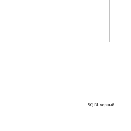
Межкомнатная дверь Мадрид
Также покупают
Ручка дверная "Sulla" MH-48-S6 черный
От
2235
₽
Защелка FUARO PLASTP96WC-50 (P96WC-50) BL черный
От
1000
₽
Ручка дверная RAP 14 бронза античная