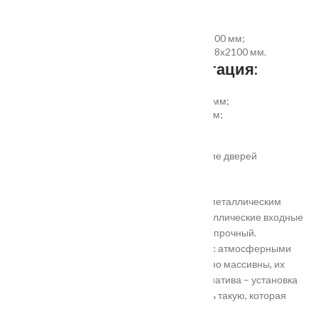
укомплектовать дверь:
добор совмещеный с наличником 100х8х2200 мм;
добор прямой 150, 200, 300 (только белый)х8х2100 мм.
Дополнительная комплектация:
установка отбойной пластины высотой 200 мм;
врезка вентиляционной решётки 368х130 мм;
автоматический умный порог;
порог из ПВХ или алюминия.
Обратите внимание! Возможно изготовление дверей
нестандартного размера.
Они отличаются критериями: габаритами, металлическим
выполнением, отделкой, ценой. Двери металлические входные
в Подольске самые популярные. Материал прочный.
Устойчивость в неблагоприятных регионах с атмосферными
осадками. Полотно и конструкция достаточно массивны, их
тяжело вскрыть злоумышленникам. Альтернатива – установка
входной двери в Подольске. Лучше покупать такую, которая
выполнена из дерева твердых пород.