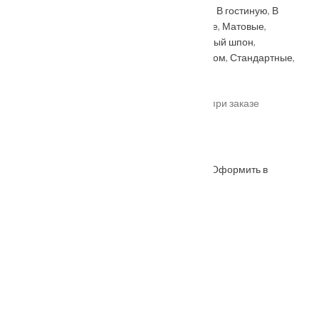
Категорий:
Renessance
,
Бежевые
,
В ванную
,
В гостиную
,
В
спальню
,
В туалет
,
Геона
,
Двойные
,
Зеленые
,
Матовые
,
Межкомнатные двери
,
На кухню
,
Натуральный шпон
,
Одностворчатые
,
ПВХ
,
С коробкой
,
Со стеклом
,
Стандартные
,
Эмаль
.
*актуальные цены уточняйте у менеджера при заказе
Под заказ
Оформить в
ОФОРМИТЬ
КУПИТЬ В 1 КЛИК
WhatsApp
Описание
Характеристики
Замер
Доставка и оплата
Установка
Коллекция
: Premium
Серия
: Renessans