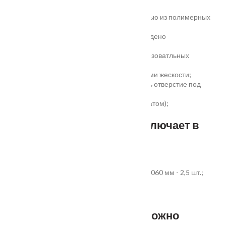
жёсткое антивандальное покрытие;
100% влагостойкость (изготовлена полностью из полимерных
материалов);
высокая шумоизоляция до 32 дБ (подтверждено
сертификатом);
сертификаты для медицинских и общеобразоватльных
учереждений;
беспустотное заполнение полотна с рёбрами жескости;
простота установки - коробка зарезана, есть отверстие под
замок и ручку;
пожаростойкость (подтверждено сертификатом);
повышенная гарантия - 3 года.
Стандартный комплект включает в
себя:
дверное полотно выбранного размера;
коробка из экструдированного ПВХ 60x40x2060 мм - 2,5 шт.;
наличник ПВХ прямой 70x8x2200 мм - 5 шт.
Фурнитура и доборы - в комплект не входят.
Размер добора, которым можно