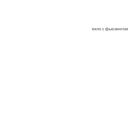
Межкомнатная дверь АНАСТАСИЯ ольха стекло с фьюзингом
От
7290
₽