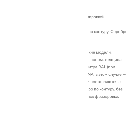
Покрытие
: ПВХ-шпон
Цвет полотна
: софт бирюза
Вариант остекления
: сатинат белый с гравировкой
Цвет патины
: Серебро по контуру
Варианты патины на Ваш выбор
: Золото по контуру, Серебро
по контуру
Серия Renessans PREMIUM – это классические модели,
которые покрываются бестекстурным ПВХ-шпоном, толщина
полотна — 35 мм. Также на ваш выбор – палитра RAL (при
заказе от 5 моделей) и палитра Эмаль GEONA, в этом случае —
толщина полотна 40 мм. Модели этой серии поставляются с
Патиной, в цветах Золото по контуру, Серебро по контуру, без
наценки. Патиной покрывается только рисунок фрезеровки.
Характеристики
Замер
Основные преимущества: