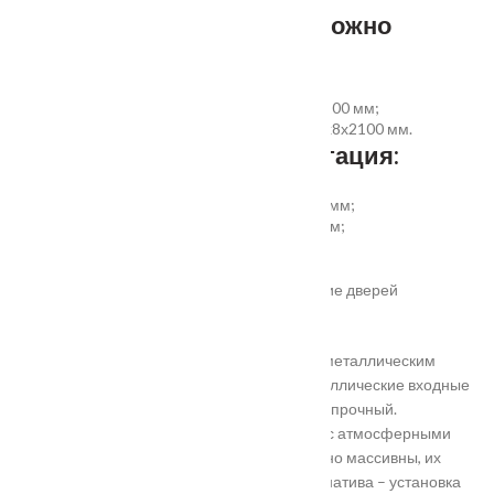
Размер добора, которым можно
укомплектовать дверь:
добор совмещеный с наличником 100х8х2200 мм;
добор прямой 150, 200, 300 (только белый)х8х2100 мм.
Дополнительная комплектация:
установка отбойной пластины высотой 200 мм;
врезка вентиляционной решётки 368х130 мм;
автоматический умный порог;
порог из ПВХ или алюминия.
Обратите внимание! Возможно изготовление дверей
нестандартного размера.
Они отличаются критериями: габаритами, металлическим
выполнением, отделкой, ценой. Двери металлические входные
в Подольске самые популярные. Материал прочный.
Устойчивость в неблагоприятных регионах с атмосферными
осадками. Полотно и конструкция достаточно массивны, их
тяжело вскрыть злоумышленникам. Альтернатива – установка