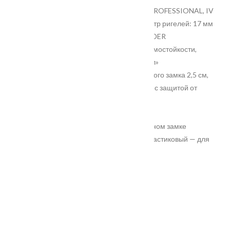
• Основной замок: цилиндровый BORDER PROFESSIONAL, IV
(наивысший) класс взломостойкости, диаметр ригелей: 17 мм
• Дополнительный замок: сувальдный BORDER
PROFESSIONAL, IV (наивысший) класс взломостойкости,
диаметр ригелей: 18 мм, система «антиспил»
• Накладки: врезная броненакладка основного замка 2,5 см,
овальная накладка дополнительного замка с защитой от
сквозняков
• Независимая ночная задвижка
• Регулировка прижима притвора: на основном замке
металлический эксцентрик для защелки, пластиковый — для
ригеля замка
• Противосъём: штыри, 3 шт.
• Порог из нержавеющей стали
• Размеры: 860х2050 мм, 960х2050 мм
Характеристики
Замер