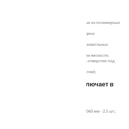
Основные преимущества:
жёсткое антивандальное покрытие;
100% влагостойкость (изготовлена полностью из полимерных
материалов);
высокая шумоизоляция до 32 дБ (подтверждено
сертификатом);
сертификаты для медицинских и общеобразоватльных
учереждений;
беспустотное заполнение полотна с рёбрами жескости;
простота установки - коробка зарезана, есть отверстие под
замок и ручку;
пожаростойкость (подтверждено сертификатом);
повышенная гарантия - 3 года.
Стандартный комплект включает в
себя:
дверное полотно выбранного размера;
коробка из экструдированного ПВХ 60x40x2060 мм - 2,5 шт.;
наличник ПВХ прямой 70x8x2200 мм - 5 шт.
Фурнитура и доборы - в комплект не входят.