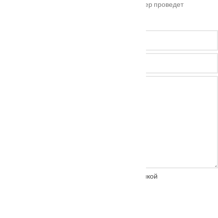
Оставьте ваш номер телефона и наш менеджер проведет
бесплатную консультацию
Нажимая на кнопку, вы соглашаетесь с
политикой
конфиденциальности
ОТПРАВИТЬ