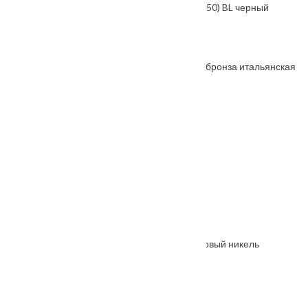
Защелка FUARO PLASTP96WC-50 (P96WC-50) BL черный
От
1000
₽
Защелка бесшумная под цилиндр 1885P-U бронза итальянская
От
1370
₽
Ручка дверная COMETA черный
От
6605
₽
Ручка дверная GALACTIC-SQ хром
От
6855
₽
Петля накладная Palladium 2BB-100 SN матовый никель
От
250
₽
Ручка дверная A Brezza