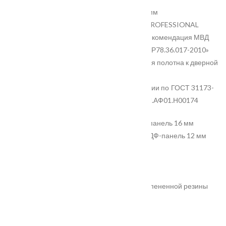
• Толщина полотна 120 мм
• 2 разносистемных замка BORDER PROFESSIONAL
наивысшего класса взломостойкости «Рекомендация МВД
России по выбору и применению замков Р78.36.017-2010»
• 2 эксцентрика для регулировки прилегания полотна к дверной
коробке
• 1 класс по шумоизоляции и теплоизоляции по ГОСТ 31173-
2016 п. 4.1.3, сертификат № РОСС RU.АФ01.Н00174
Внешнее покрытие: фрезерованная МДФ-панель 16 мм
• Внутреннее покрытие: фрезерованная МДФ-панель 12 мм
• Толщина дверного полотна: 120 мм
• Глубина дверного короба: 128 мм
• Наполнитель: пенополистирол
• Уплотнитель: 3 контура уплотнителя из вспененной резины
• Ручка: раздельная, цвет — хром
• Глазок: широкого обзора, цвет — хром
• Петли: 3 шт., наружные, открывание 180°