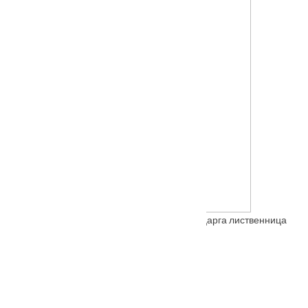
Входная металлическая дверь Барселона царга лиственница
От
20000
₽
Также покупают