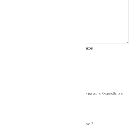
Нажимая на кнопку, вы соглашаетесь с
политикой
конфиденциальности
Спасибо!
Ваш заказ успешно оформлен. Мы свяжемся с вами в ближайшее
время. Номер вашего заказа
#10011
.
Адрес
г. Подольск, улица Пионерская, дом 15 корпус 2