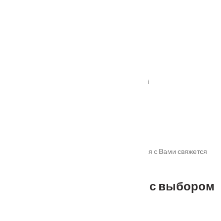
От
890
₽
Задвижка врезная B6-45 золото
От
315
₽
Ручка дверная MH-41-CLASSIC хром/белый
От
2660
₽
Спасибо!
Мы получили Вашу заявку! В ближайшее время с Вами свяжется
наш менеджер для уточнения деталей.
Не можете определиться с выбором
?