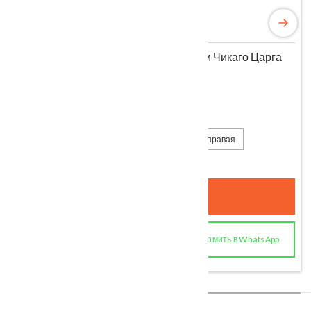
Входная металлическая дверь 10,5 см Чикаго Царга
дуб шале белый с МДФ панелями
Категория:
МДФ/МДФ
.
*актуальные цены уточняйте у менеджера при заказе
Под заказ
Размер полотна
860*2050 левая
860*2050 правая
960*2050 левая
960*2050 правая
ОФОРМИТЬ
Оформить в WhatsApp
КУПИТЬ В 1 КЛИК