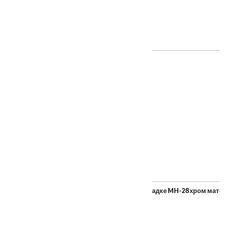
30000₽.
ТАКЖЕ ПОКУПАЮТ
Ручка дверная "Fukoku", на квадратной накладке MH-28 хром мат
От
2235
₽