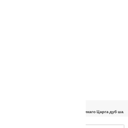
Фурнитура
Услуги
Установка
о нас
Наши работы
Отзывы
Гарантия
Выставочный зал
Оплата
доставка
контакты
распродажа
556885@mail.ru
+7 (926) 237-25-43
Главная
Входные двери
МДФ/МДФ
Входная металлическая дверь 10,5 см Чикаго Царга дуб шал