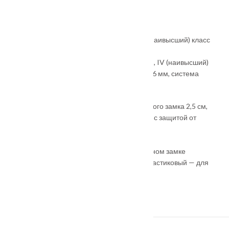
• Ручка: раздельная, цвет — хром
• Глазок: широкого обзора, цвет — хром
• Петли: 2 шт., наружные, открывание 180°
• Основной замок: цилиндровый KALE, IV (наивысший) класс
взломостойкости, диаметр ригелей: 16 мм
• Дополнительный замок: сувальдный KALE, IV (наивысший)
класс взломостойкости, диаметр ригелей: 16 мм, система
«антиспил»
• Накладки: врезная броненакладка основного замка 2,5 см,
овальная накладка дополнительного замка с защитой от
сквозняков
• Независимая ночная задвижка
• Регулировка прижима притвора: на основном замке
металлический эксцентрик для защелки, пластиковый — для
ригеля замка
• Противосъём: штыри, 3 шт.
• Размеры: 860х2050 мм, 960х2050 мм