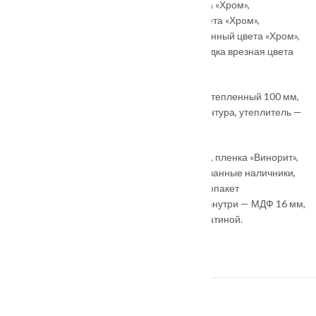
Замки:
основной – сувальдный «Kale» цвета «Хром»,
дополнительный — цилиндровый «Kale» цвета «Хром»,
цилиндровый ключ-вертушка перфорированный цвета «Хром»,
ночная задвижка цвета «Хром», броненакладка врезная цвета
«Хром».
Тепло и шумоизоляция:
короб закрытый утепленный 100 мм,
D-образный резиновый уплотнитель — 2 контура, утеплитель —
базальтовая плита.
Покрытие:
внешняя сторона — МДФ 16 мм, пленка «Винорит»,
цвет — «Тёмный Орех» с патиной, фрезерованные наличники,
ковка «Монарх», патина — «Серебро», стеклопакет
двухкамерный тонированный зеркальный, внутри — МДФ 16 мм,
пленка Винорит, цвет — «Тёмный Орех» с патиной.