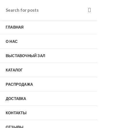
Входные двери в Подольске
г. Подольск, Пионерская улица, 15к2
ГЛАВНАЯ
о нас
Наши работы
Отзывы
О НАС
Гарантия
Выставочный зал
Оплата
ВЫСТАВОЧНЫЙ ЗАЛ
доставка
контакты
КАТАЛОГ
распродажа
+7 (926) 237-25-43
заказать звонок
РАСПРОДАЖА
ДОСТАВКА
0
КОНТАКТЫ
Входные двери
ОТЗЫВЫ