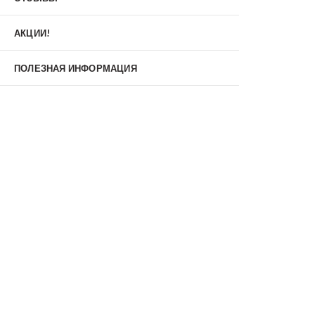
Материал
МДФ/МДФ
Металл/МДФ
АКЦИИ!
Металл/Металл
Производитель
ПОЛЕЗНАЯ ИНФОРМАЦИЯ
MXDoors
Shelter
Альдорс
Браво
Феррони
Тип
Входные двери под заказ
Двустворчатые
Нестандартные
Противопожарные
С зеркалом
С окном
С терморазрывом
С шумоизоляцией/звукоизоляцией
Со стеклопакетом
Уличные
Утепленные(морозостойкие)
Цена
Недорогие