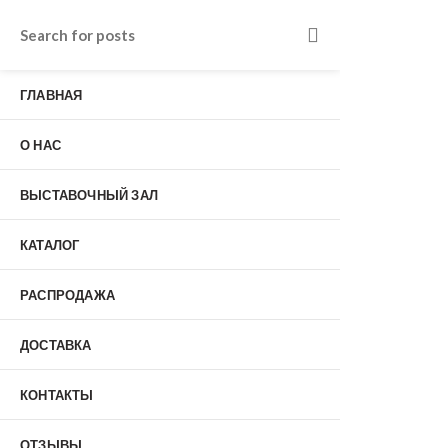
Входные двери в Подольске
г. Подольск, Пионерская улица, 15к2
ГЛАВНАЯ
о нас
Наши работы
Отзывы
О НАС
Гарантия
Выставочный зал
Оплата
ВЫСТАВОЧНЫЙ ЗАЛ
доставка
контакты
КАТАЛОГ
распродажа
+7 (926) 237-25-43
заказать звонок
РАСПРОДАЖА
ДОСТАВКА
0
КОНТАКТЫ
Входные двери
ОТЗЫВЫ