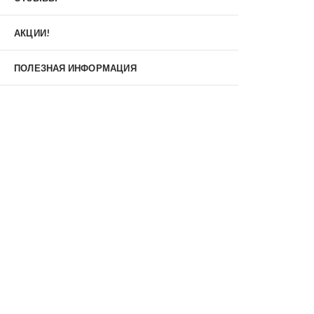
Материал
МДФ/МДФ
Металл/МДФ
АКЦИИ!
Металл/Металл
Производитель
ПОЛЕЗНАЯ ИНФОРМАЦИЯ
MXDoors
Shelter
Альдорс
Браво
Феррони
Тип
Входные двери под заказ
Двустворчатые
Нестандартные
Противопожарные
С зеркалом
С окном
С терморазрывом
С шумоизоляцией/звукоизоляцией
Со стеклопакетом
Уличные
Утепленные(морозостойкие)
Цена
Недорогие