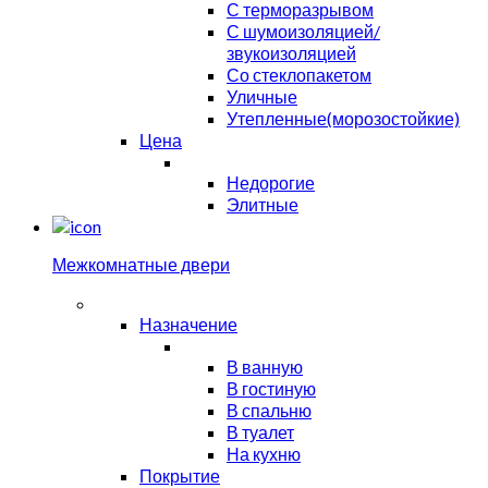
С терморазрывом
С шумоизоляцией/
звукоизоляцией
Со стеклопакетом
Уличные
Утепленные(морозостойкие)
Цена
Недорогие
Элитные
Межкомнатные двери
Назначение
В ванную
В гостиную
В спальню
В туалет
На кухню
Покрытие