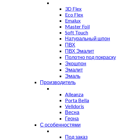
3D Flex
Eco Flex
Emalux
Master Foil
Soft Touch
Натуральный шпон
ПВХ
ПВХ Эмалит
Полотно под покраску
Экошпон
Эмалит
Эмаль
Производитель
Alleanza
Porta Bella
Velldoris
Весна
Геона
С особенностями
Под заказ