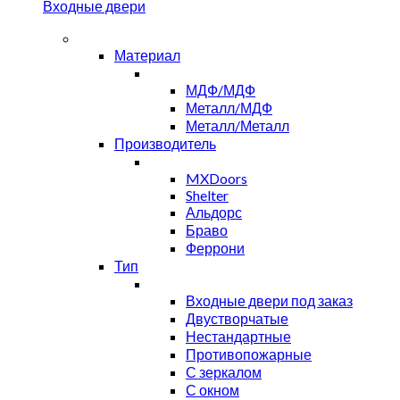
Входные двери
Материал
МДФ/МДФ
Металл/МДФ
Металл/Металл
Производитель
MXDoors
Shelter
Альдорс
Браво
Феррони
Тип
Входные двери под заказ
Двустворчатые
Нестандартные
Противопожарные
С зеркалом
С окном