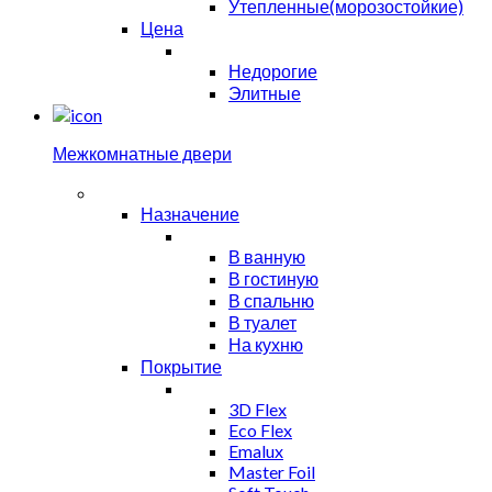
Утепленные(морозостойкие)
Цена
Недорогие
Элитные
Межкомнатные двери
Назначение
В ванную
В гостиную
В спальню
В туалет
На кухню
Покрытие
3D Flex
Eco Flex
Emalux
Master Foil