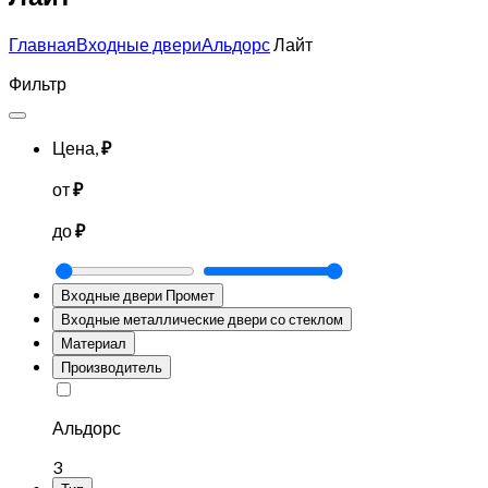
Главная
Входные двери
Альдорс
Лайт
Фильтр
Цена,
₽
от
₽
до
₽
Входные двери Промет
Входные металлические двери со стеклом
Материал
Производитель
Альдорс
3