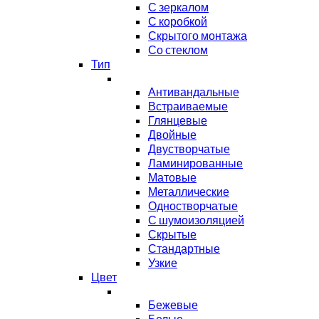
С зеркалом
С коробкой
Скрытого монтажа
Со стеклом
Тип
Антивандальные
Встраиваемые
Глянцевые
Двойные
Двустворчатые
Ламинированные
Матовые
Металлические
Одностворчатые
С шумоизоляцией
Скрытые
Стандартные
Узкие
Цвет
Бежевые
Белые