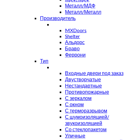
Металл/МДФ
Металл/Металл
Производитель
MXDoors
Shelter
Альдорс
Браво
Феррони
Тип
Входные двери под заказ
Двустворчатые
Нестандартные
Противопожарные
С зеркалом
С окном
С терморазрывом
С шумоизоляцией/
звукоизоляцией
Со стеклопакетом
Уличные