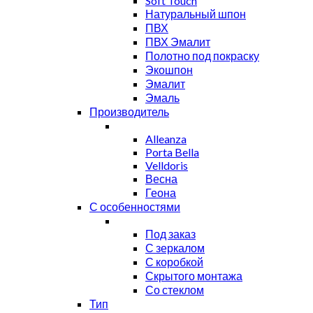
Soft Touch
Натуральный шпон
ПВХ
ПВХ Эмалит
Полотно под покраску
Экошпон
Эмалит
Эмаль
Производитель
Alleanza
Porta Bella
Velldoris
Весна
Геона
С особенностями
Под заказ
С зеркалом
С коробкой
Скрытого монтажа
Со стеклом
Тип