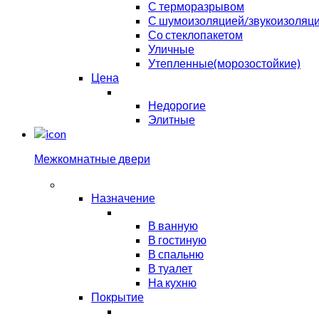
С терморазрывом
С шумоизоляцией/звукоизоляц
Со стеклопакетом
Уличные
Утепленные(морозостойкие)
Цена
Недорогие
Элитные
Межкомнатные двери
Назначение
В ванную
В гостиную
В спальню
В туалет
На кухню
Покрытие