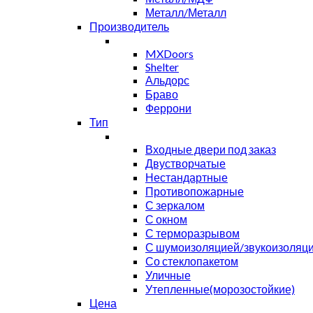
Металл/Металл
Производитель
MXDoors
Shelter
Альдорс
Браво
Феррони
Тип
Входные двери под заказ
Двустворчатые
Нестандартные
Противопожарные
С зеркалом
С окном
С терморазрывом
С шумоизоляцией/звукоизоляц
Со стеклопакетом
Уличные
Утепленные(морозостойкие)
Цена