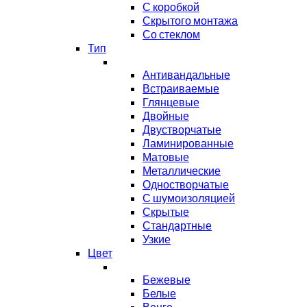
С коробкой
Скрытого монтажа
Со стеклом
Тип
Антивандальные
Встраиваемые
Глянцевые
Двойные
Двустворчатые
Ламинированные
Матовые
Металлические
Одностворчатые
С шумоизоляцией
Скрытые
Стандартные
Узкие
Цвет
Бежевые
Белые
Венге