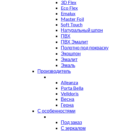
3D Flex
Eco Flex
Emalux
Master Foil
Soft Touch
Натуральный шпон
ПВХ
ПВХ Эмалит
Полотно под покраску
Экошпон
Эмалит
Эмаль
Производитель
Alleanza
Porta Bella
Velldoris
Весна
Геона
С особенностями
Под заказ
С зеркалом