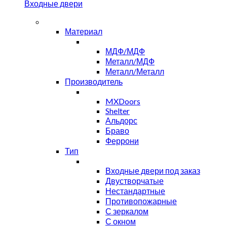
Входные двери
Материал
МДФ/МДФ
Металл/МДФ
Металл/Металл
Производитель
MXDoors
Shelter
Альдорс
Браво
Феррони
Тип
Входные двери под заказ
Двустворчатые
Нестандартные
Противопожарные
С зеркалом
С окном