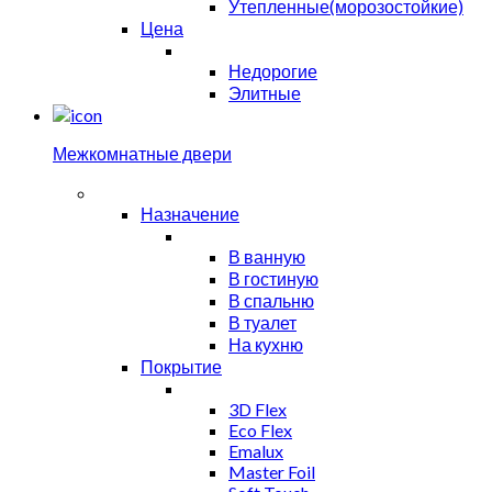
Утепленные(морозостойкие)
Цена
Недорогие
Элитные
Межкомнатные двери
Назначение
В ванную
В гостиную
В спальню
В туалет
На кухню
Покрытие
3D Flex
Eco Flex
Emalux
Master Foil