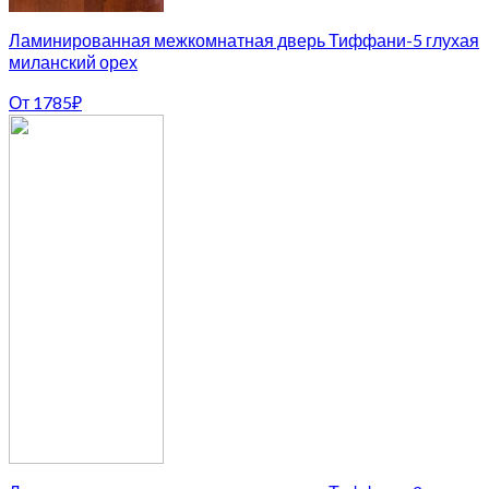
Ламинированная межкомнатная дверь Тиффани-5 глухая
миланский орех
От
1785
₽