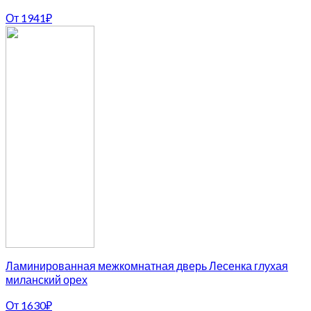
От
1941
₽
Ламинированная межкомнатная дверь Лесенка глухая
миланский орех
От
1630
₽