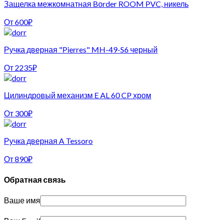
Защелка межкомнатная Bоrder ROOM PVC, никель
От
600
₽
Ручка дверная "Pierres" MH-49-S6 черный
От
2235
₽
Цилиндровый механизм E AL 60 CP хром
От
300
₽
Ручка дверная A Tessoro
От
890
₽
Обратная связь
Ваше имя