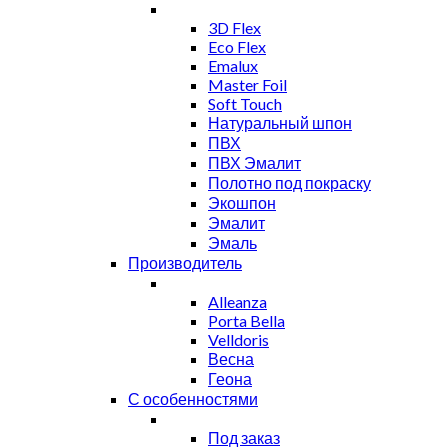
3D Flex
Eco Flex
Emalux
Master Foil
Soft Touch
Натуральный шпон
ПВХ
ПВХ Эмалит
Полотно под покраску
Экошпон
Эмалит
Эмаль
Производитель
Alleanza
Porta Bella
Velldoris
Весна
Геона
С особенностями
Под заказ