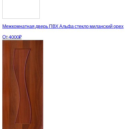
Межкомнатная дверь ПВХ Альфа стекло миланский орех
От
4000
₽