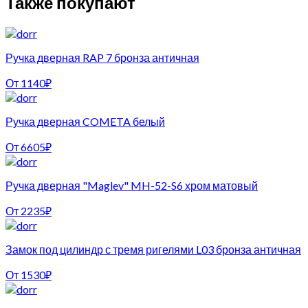
Также покупают
Ручка дверная RAP 7 бронза античная
От
1140
₽
Ручка дверная COMETA белый
От
6605
₽
Ручка дверная "Maglev" MH-52-S6 хром матовый
От
2235
₽
Замок под цилиндр с тремя ригелями L03 бронза античная
От
1530
₽