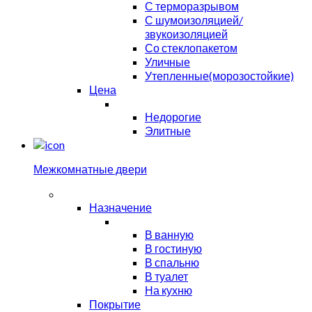
С терморазрывом
С шумоизоляцией/
звукоизоляцией
Со стеклопакетом
Уличные
Утепленные(морозостойкие)
Цена
Недорогие
Элитные
Межкомнатные двери
Назначение
В ванную
В гостиную
В спальню
В туалет
На кухню
Покрытие