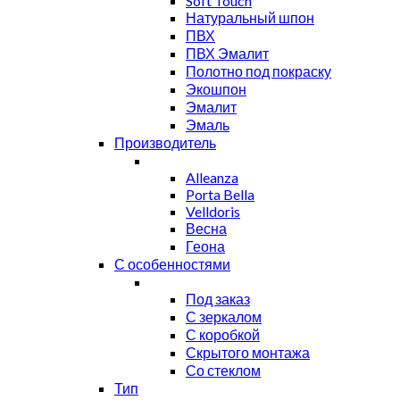
Soft Touch
Натуральный шпон
ПВХ
ПВХ Эмалит
Полотно под покраску
Экошпон
Эмалит
Эмаль
Производитель
Alleanza
Porta Bella
Velldoris
Весна
Геона
С особенностями
Под заказ
С зеркалом
С коробкой
Скрытого монтажа
Со стеклом
Тип