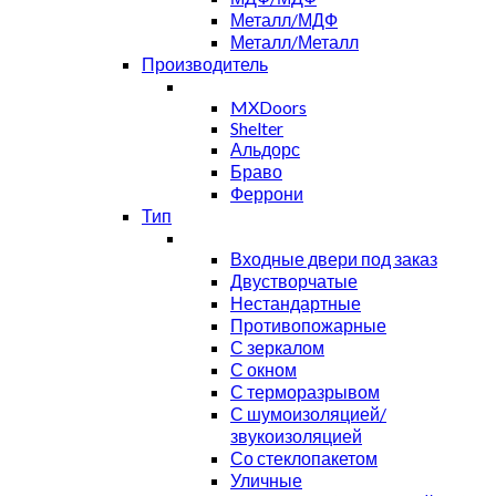
Металл/МДФ
Металл/Металл
Производитель
MXDoors
Shelter
Альдорс
Браво
Феррони
Тип
Входные двери под заказ
Двустворчатые
Нестандартные
Противопожарные
С зеркалом
С окном
С терморазрывом
С шумоизоляцией/
звукоизоляцией
Со стеклопакетом
Уличные