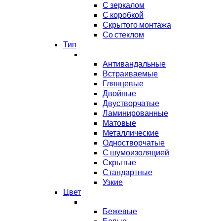
С зеркалом
С коробкой
Скрытого монтажа
Со стеклом
Тип
Антивандальные
Встраиваемые
Глянцевые
Двойные
Двустворчатые
Ламинированные
Матовые
Металлические
Одностворчатые
С шумоизоляцией
Скрытые
Стандартные
Узкие
Цвет
Бежевые
Белые