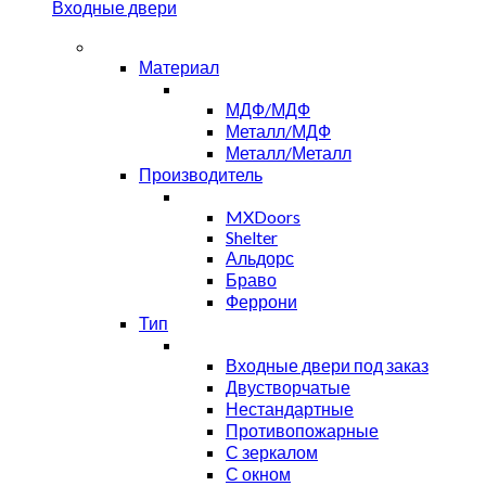
Входные двери
Материал
МДФ/МДФ
Металл/МДФ
Металл/Металл
Производитель
MXDoors
Shelter
Альдорс
Браво
Феррони
Тип
Входные двери под заказ
Двустворчатые
Нестандартные
Противопожарные
С зеркалом
С окном