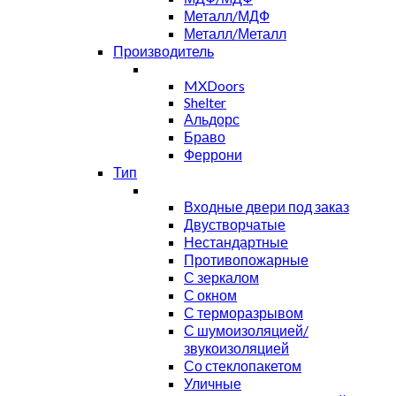
Металл/МДФ
Металл/Металл
Производитель
MXDoors
Shelter
Альдорс
Браво
Феррони
Тип
Входные двери под заказ
Двустворчатые
Нестандартные
Противопожарные
С зеркалом
С окном
С терморазрывом
С шумоизоляцией/
звукоизоляцией
Со стеклопакетом
Уличные