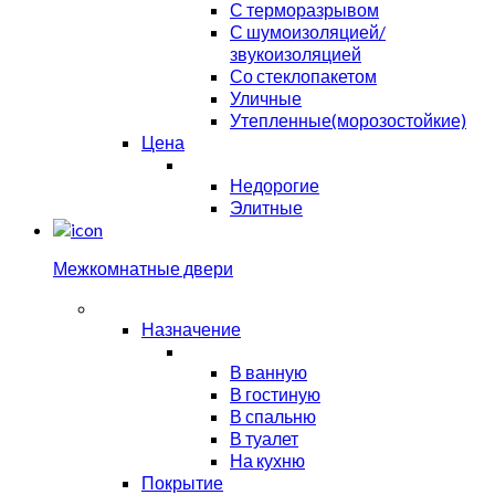
С терморазрывом
С шумоизоляцией/
звукоизоляцией
Со стеклопакетом
Уличные
Утепленные(морозостойкие)
Цена
Недорогие
Элитные
Межкомнатные двери
Назначение
В ванную
В гостиную
В спальню
В туалет
На кухню
Покрытие