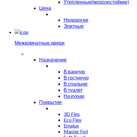
Утепленные(морозостойкие)
Цена
Недорогие
Элитные
Межкомнатные двери
Назначение
В ванную
В гостиную
В спальню
В туалет
На кухню
Покрытие
3D Flex
Eco Flex
Emalux
Master Foil