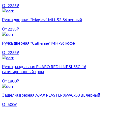
От
2235
₽
Ручка дверная "Maglev" MH-52-S6 черный
От
2235
₽
Ручка дверная "Catherine" MH-36 кофе
От
2235
₽
Ручка раздельная FUARO RED LINE SL SSC-16
сатинированный хром
От
1800
₽
Защелка врезная AJAX PLASTLP96WC-50 BL черный
От
600
₽