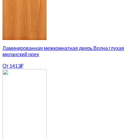
Ламинированная межкомнатная дверь Волна глухая
миланский орех
От
1413
₽