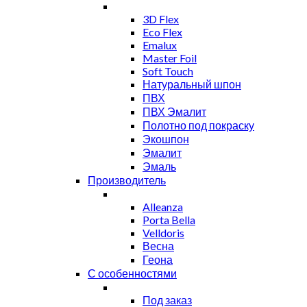
3D Flex
Eco Flex
Emalux
Master Foil
Soft Touch
Натуральный шпон
ПВХ
ПВХ Эмалит
Полотно под покраску
Экошпон
Эмалит
Эмаль
Производитель
Alleanza
Porta Bella
Velldoris
Весна
Геона
С особенностями
Под заказ