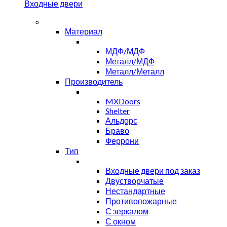
Входные двери
Материал
МДФ/МДФ
Металл/МДФ
Металл/Металл
Производитель
MXDoors
Shelter
Альдорс
Браво
Феррони
Тип
Входные двери под заказ
Двустворчатые
Нестандартные
Противопожарные
С зеркалом
С окном