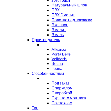
Soft Touch
Натуральный шпон
ПВХ
ПВХ Эмалит
Полотно под покраску
Экошпон
Эмалит
Эмаль
Производитель
Alleanza
Porta Bella
Velldoris
Весна
Геона
С особенностями
Под заказ
С зеркалом
С коробкой
Скрытого монтажа
Со стеклом
Тип