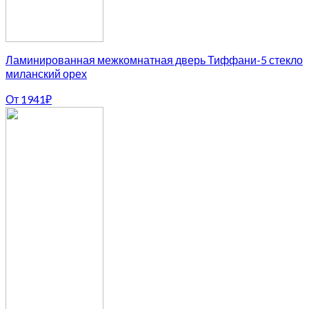
Ламинированная межкомнатная дверь Тиффани-5 стекло
миланский орех
От
1941
₽