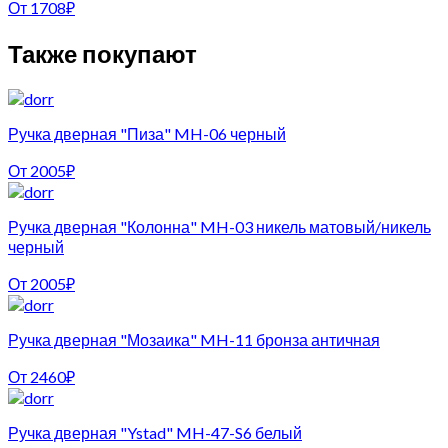
От
1708
₽
Также покупают
Ручка дверная "Пиза" MH-06 черный
От
2005
₽
Ручка дверная "Колонна" MH-03 никель матовый/никель
черный
От
2005
₽
Ручка дверная "Мозаика" MH-11 бронза античная
От
2460
₽
Ручка дверная "Ystad" MH-47-S6 белый