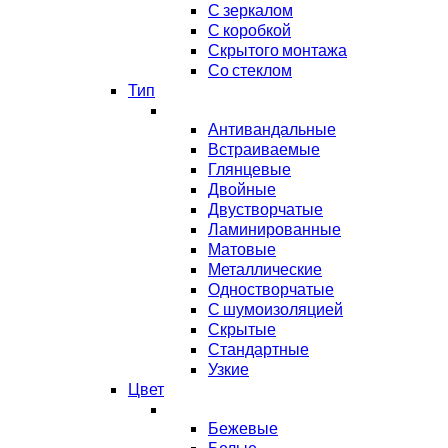
С зеркалом
С коробкой
Скрытого монтажа
Со стеклом
Тип
Антивандальные
Встраиваемые
Глянцевые
Двойные
Двустворчатые
Ламинированные
Матовые
Металлические
Одностворчатые
С шумоизоляцией
Скрытые
Стандартные
Узкие
Цвет
Бежевые
Белые