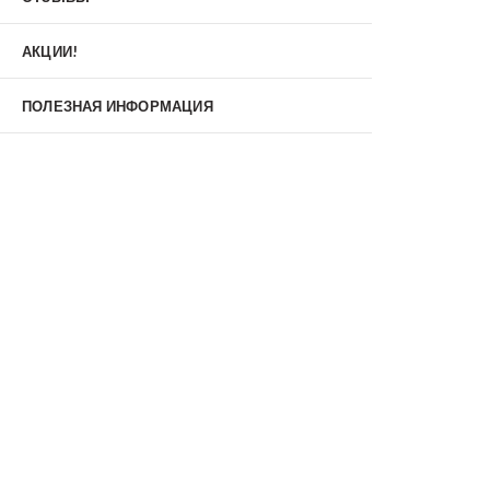
Материал
МДФ/МДФ
Металл/МДФ
АКЦИИ!
Металл/Металл
Производитель
ПОЛЕЗНАЯ ИНФОРМАЦИЯ
MXDoors
Shelter
Альдорс
Браво
Феррони
Тип
Входные двери под заказ
Двустворчатые
Нестандартные
Противопожарные
С зеркалом
С окном
С терморазрывом
С шумоизоляцией/звукоизоляцией
Со стеклопакетом
Уличные
Утепленные(морозостойкие)
Цена
Недорогие