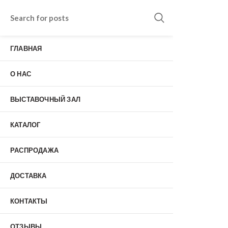
Входные двери в Подольске
г. Подольск, Пионерская улица, 15к2
ГЛАВНАЯ
о нас
Наши работы
Отзывы
О НАС
Гарантия
Выставочный зал
Оплата
ВЫСТАВОЧНЫЙ ЗАЛ
доставка
контакты
КАТАЛОГ
распродажа
+7 (926) 237-25-43
заказать звонок
РАСПРОДАЖА
ДОСТАВКА
0
КОНТАКТЫ
Входные двери
ОТЗЫВЫ