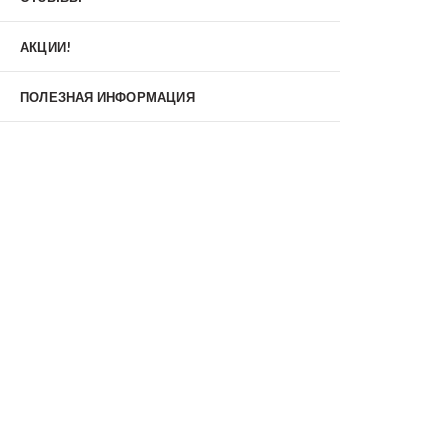
Материал
МДФ/МДФ
Металл/МДФ
АКЦИИ!
Металл/Металл
Производитель
ПОЛЕЗНАЯ ИНФОРМАЦИЯ
MXDoors
Shelter
Альдорс
Браво
Феррони
Тип
Входные двери под заказ
Двустворчатые
Нестандартные
Противопожарные
С зеркалом
С окном
С терморазрывом
С шумоизоляцией/звукоизоляцией
Со стеклопакетом
Уличные
Утепленные(морозостойкие)
Цена
Недорогие