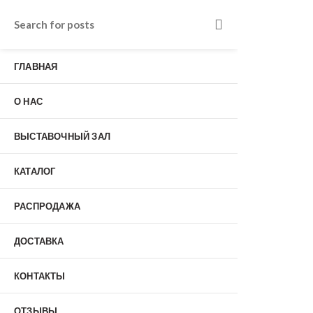
Входные двери в Подольске
г. Подольск, Пионерская улица, 15к2
ГЛАВНАЯ
о нас
Наши работы
Отзывы
О НАС
Гарантия
Выставочный зал
Оплата
ВЫСТАВОЧНЫЙ ЗАЛ
доставка
контакты
КАТАЛОГ
распродажа
+7 (926) 237-25-43
заказать звонок
РАСПРОДАЖА
ДОСТАВКА
0
КОНТАКТЫ
Входные двери
ОТЗЫВЫ