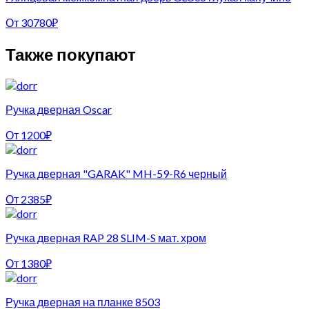
От
30780
₽
Также покупают
Ручка дверная Oscar
От
1200
₽
Ручка дверная "GARAK" MH-59-R6 черный
От
2385
₽
Ручка дверная RAP 28 SLIM-S мат. хром
От
1380
₽
Ручка дверная на планке 8503