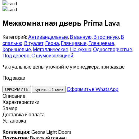
Межкомнатная дверь Prima Lava
Категорий:
Антивандальные
,
В ванную
,
В гостиную
,
В
спальню
,
В туалет
,
Геона
,
Глянцевые
,
Глянцевые
,
Коричневые
,
Металлические
,
На кухню
,
Одностворчатые
,
Под дерево
,
С шумоизоляцией
.
*актуальные цены уточняйте у менеджера при заказе
Под заказ
Оформить в WhatsApp
ОФОРМИТЬ
Купить в 1 клик
Описание
Характеристики
Замер
Доставка и оплата
Установка
Коллекция
: Geona Light Doors
Покрытие
: Высокий глянец