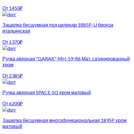
От
1450
₽
Защелка бесшумная под цилиндр 1885P-U бронза
итальянская
От
1370
₽
Ручка дверная "GARAK" MH-59-R6 Мат. сатинированный
хром
От
2385
₽
Ручка дверная SPACE-SQ хром матовый
От
6200
₽
Защелка бесшумная многофункциональная 1895P хром
матовый