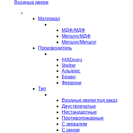
Входные двери
Материал
МДФ/МДФ
Металл/МДФ
Металл/Металл
Производитель
MXDoors
Shelter
Альдорс
Браво
Феррони
Тип
Входные двери под заказ
Двустворчатые
Нестандартные
Противопожарные
С зеркалом
С окном