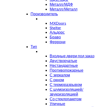
Металл/МДФ
Металл/Металл
Производитель
MXDoors
Shelter
Альдорс
Браво
Феррони
Тип
Входные двери под заказ
Двустворчатые
Нестандартные
Противопожарные
С зеркалом
С окном
С терморазрывом
С шумоизоляцией/
звукоизоляцией
Со стеклопакетом
Уличные