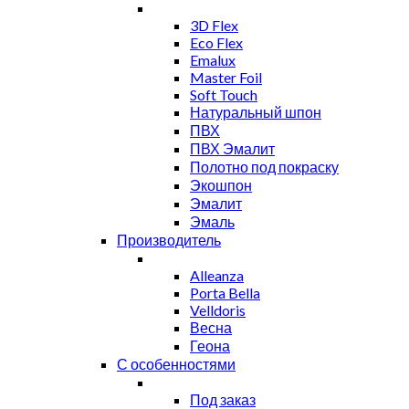
3D Flex
Eco Flex
Emalux
Master Foil
Soft Touch
Натуральный шпон
ПВХ
ПВХ Эмалит
Полотно под покраску
Экошпон
Эмалит
Эмаль
Производитель
Alleanza
Porta Bella
Velldoris
Весна
Геона
С особенностями
Под заказ