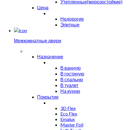
Утепленные(морозостойкие)
Цена
Недорогие
Элитные
Межкомнатные двери
Назначение
В ванную
В гостиную
В спальню
В туалет
На кухню
Покрытие
3D Flex
Eco Flex
Emalux
Master Foil