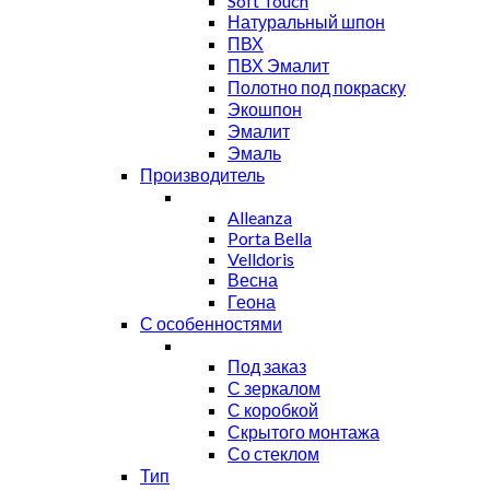
Soft Touch
Натуральный шпон
ПВХ
ПВХ Эмалит
Полотно под покраску
Экошпон
Эмалит
Эмаль
Производитель
Alleanza
Porta Bella
Velldoris
Весна
Геона
С особенностями
Под заказ
С зеркалом
С коробкой
Скрытого монтажа
Со стеклом
Тип