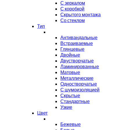
С зеркалом
С коробкой
Скрытого монтажа
Со стеклом
Тип
Антивандальные
Встраиваемые
Глянцевые
Двойные
Двустворчатые
Ламинированные
Матовые
Металлические
Одностворчатые
С шумоизоляцией
Скрытые
Стандартные
Узкие
Цвет
Бежевые
Белые