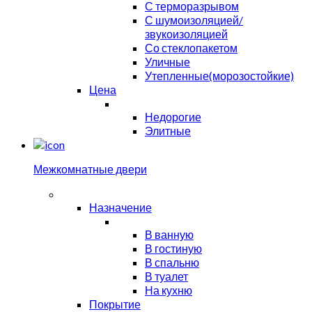
С терморазрывом
С шумоизоляцией/
звукоизоляцией
Со стеклопакетом
Уличные
Утепленные(морозостойкие)
Цена
Недорогие
Элитные
Межкомнатные двери
Назначение
В ванную
В гостиную
В спальню
В туалет
На кухню
Покрытие