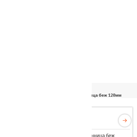
Услуги
Установка
о нас
Наши работы
Отзывы
Гарантия
Выставочный зал
Оплата
доставка
контакты
распродажа
556885@mail.ru
+7 (926) 237-25-43
Главная
Входные двери
Металл/МДФ
Входная дверь Троя Серебро Лиственница беж 128мм
Входная дверь Троя Серебро Лиственница беж