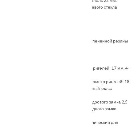
• Внутреннее покрытие:
царговая МДФ-панель 22 мм,
цвет
«Лиственница беж»
. Вставки из глянцевого стекла
лакобель
• Толщина дверного полотна:
100 мм
• Толщина дверной коробки:
128 мм
• Наполнитель:
пенополистирол
• Уплотнитель:
3 контура уплотнения из вспененной резины
• Ручка:
раздельная, цвет — хром
• Глазок:
широкого обзора, цвет — хром
• Петли:
3 шт., наружные, открывание 180°
• Основной замок:
цилиндровый, диаметр ригелей: 17 мм. 4-
ый, максимальный класс взломостойкости
• Дополнительный замок:
сувальдный, диаметр ригелей: 18
мм +1 ригель «атнтиспил». 4-ый, максимальный класс
взломостойкости
• Накладки:
врезная броненакладка цилиндрового замка 2,5
см, овальная с защитой от сквозняка сувальдного замка
• Независимая ночная задвижка
• Эксцентрик:
на основном замке — металлический для
защёлки, пластиковый — для ригеля
• Противосъём:
штыри, 3 шт.