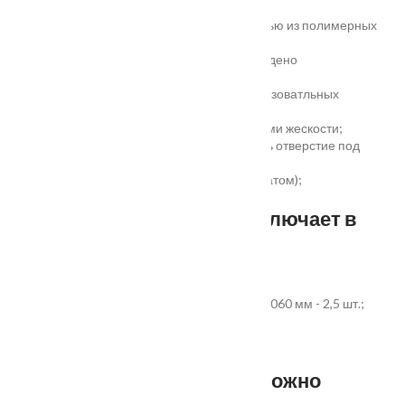
жёсткое антивандальное покрытие;
100% влагостойкость (изготовлена полностью из полимерных
материалов);
высокая шумоизоляция до 32 дБ (подтверждено
сертификатом);
сертификаты для медицинских и общеобразоватльных
учереждений;
беспустотное заполнение полотна с рёбрами жескости;
простота установки - коробка зарезана, есть отверстие под
замок и ручку;
пожаростойкость (подтверждено сертификатом);
повышенная гарантия - 3 года.
Стандартный комплект включает в
себя:
дверное полотно выбранного размера;
коробка из экструдированного ПВХ 60x40x2060 мм - 2,5 шт.;
наличник ПВХ прямой 70x8x2200 мм - 5 шт.
Фурнитура и доборы - в комплект не входят.
Размер добора, которым можно