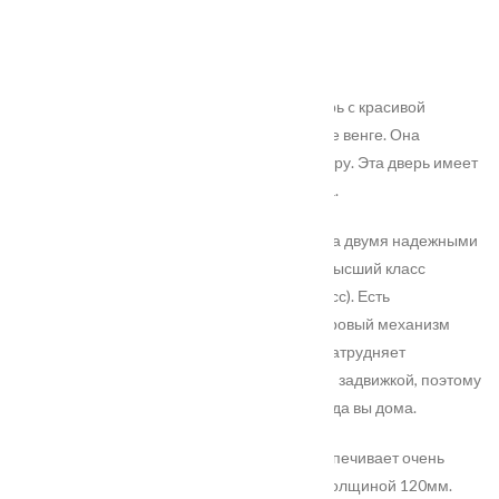
Характеристики
Замер
Доставка и оплата
Установка
Это доступная российская утепленная дверь c красивой
декоративной панелью толщиной 10 в цвете венге. Она
прекрасно подойдет для установки в квартиру. Эта дверь имеет
оптимальное соотношение цены и качества.
Дверь имеет хорошую прочность. Оснащена двумя надежными
замками, минимум один из которых имеет высший класс
взломостойкости по ГОСТ 5089-2003 (4 класс). Есть
броненакладка, которая защищает цилиндровый механизм
замка от несанкционированных действий, затрудняет
высверливание. Дверь оборудована ночной задвижкой, поэтому
никто не сможет открыть дверь снаружи, когда вы дома.
Повышенную тепло- и шумоизоляцию обеспечивает очень
толстое полотно 100мм и открытый короб толщиной 120мм.