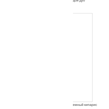
Входная металлическая дверь Классика Седой дуб
От
12500
₽
Входная металлическая дверь Троя Муар Темный кипарис