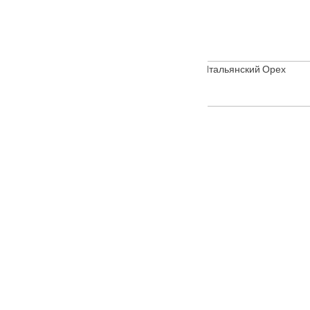
Входная металлическая дверь Стандарт+ Итальянский Орех
От
12500
₽