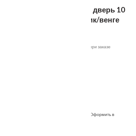
Входная металлическая дверь 10
см Толстяк медный антик/венге
Категория:
Металл/МДФ
.
*актуальные цены уточняйте у менеджера при заказе
Под заказ
Размер полотна
860*2050 левая
860*2050 правая
960*2050 левая
960*2050 правая
Оформить в
ОФОРМИТЬ
КУПИТЬ В 1 КЛИК
WhatsApp
Описание