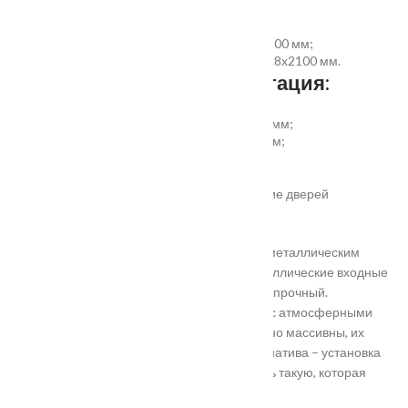
укомплектовать дверь:
добор совмещеный с наличником 100х8х2200 мм;
добор прямой 150, 200, 300 (только белый)х8х2100 мм.
Дополнительная комплектация:
установка отбойной пластины высотой 200 мм;
врезка вентиляционной решётки 368х130 мм;
автоматический умный порог;
порог из ПВХ или алюминия.
Обратите внимание! Возможно изготовление дверей
нестандартного размера.
Они отличаются критериями: габаритами, металлическим
выполнением, отделкой, ценой. Двери металлические входные
в Подольске самые популярные. Материал прочный.
Устойчивость в неблагоприятных регионах с атмосферными
осадками. Полотно и конструкция достаточно массивны, их
тяжело вскрыть злоумышленникам. Альтернатива – установка
входной двери в Подольске. Лучше покупать такую, которая
выполнена из дерева твердых пород.