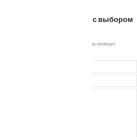
наш менеджер для уточнения деталей.
Не можете определиться с выбором
?
Оставьте ваш номер телефона и наш менеджер проведет
бесплатную консультацию