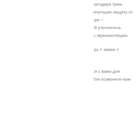
Дверь имеет повышенную герметичность благодаря трем
контурам уплотнения. Это обеспечивает наилучшую защиту от
сквозняков, шума и запахов. Утеплитель двери —
пенополистирол (проще — пенопласт). Такой утеплитель
хорошо удерживает тепло, и имеет хорошую звукоизоляцию.
Цена указана за полную комплектацию: дверь + замки +
фурнитура.
Оформите заказ и наши сотрудники свяжутся с вами для
согласования всех подробностей покупки. Или позвоните нам
по телефону 8
(903
)726-90-86
*стоимость двери уточняйте у менеджера
Характеристики
Замер
Основные преимущества: