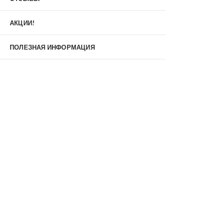
Материал
МДФ/МДФ
Металл/МДФ
АКЦИИ!
Металл/Металл
Производитель
ПОЛЕЗНАЯ ИНФОРМАЦИЯ
MXDoors
Shelter
Альдорс
Браво
Феррони
Тип
Входные двери под заказ
Двустворчатые
Нестандартные
Противопожарные
С зеркалом
С окном
С терморазрывом
С шумоизоляцией/звукоизоляцией
Со стеклопакетом
Уличные
Утепленные(морозостойкие)
Цена
Недорогие