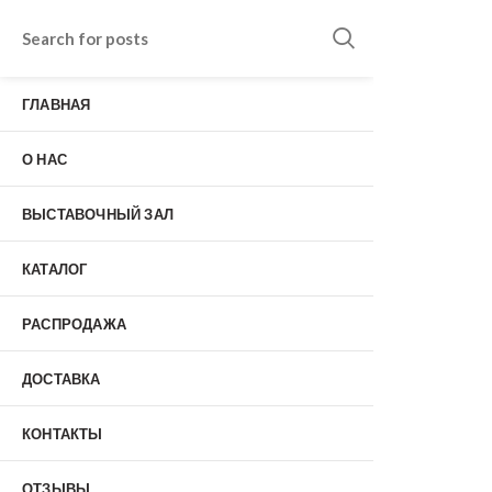
Входные двери в Подольске
г. Подольск, Пионерская улица, 15к2
ГЛАВНАЯ
о нас
Наши работы
Отзывы
О НАС
Гарантия
Выставочный зал
Оплата
ВЫСТАВОЧНЫЙ ЗАЛ
доставка
контакты
КАТАЛОГ
распродажа
+7 (926) 237-25-43
заказать звонок
РАСПРОДАЖА
ДОСТАВКА
0
КОНТАКТЫ
Входные двери
ОТЗЫВЫ